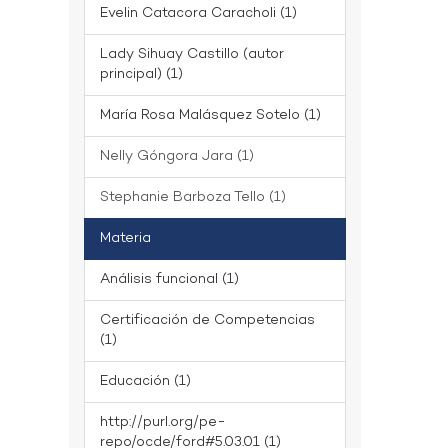
Evelin Catacora Caracholi (1)
Lady Sihuay Castillo (autor
principal) (1)
María Rosa Malásquez Sotelo (1)
Nelly Góngora Jara (1)
Stephanie Barboza Tello (1)
Materia
Análisis funcional (1)
Certificación de Competencias
(1)
Educación (1)
http://purl.org/pe-
repo/ocde/ford#5.03.01 (1)