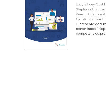
Lady Sihuay Castill
Stephanie Barboza 
Ruesta
;
Cristhian P
Certificación de l
El presente docum
denominado “Mapa 
competencias profe