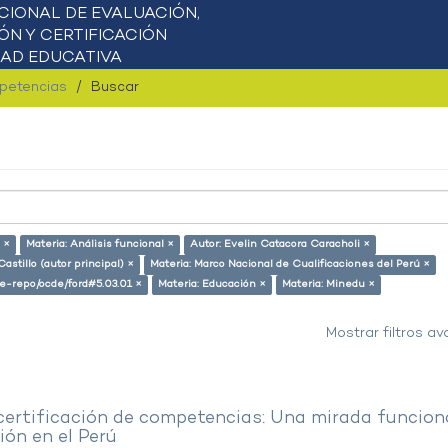
mpetencias
Buscar
 ×
Materia: Análisis funcional ×
Autor: Evelin Catacora Caracholi ×
astillo (autor principal) ×
Materia: Marco Nacional de Cualificaciones del Perú ×
/pe-repo/ocde/ford#5.03.01 ×
Materia: Educación ×
Materia: Minedu ×
Mostrar filtros a
 certificación de competencias: Una mirada funcion
ón en el Perú