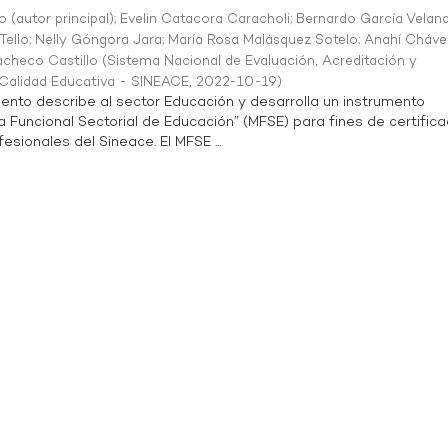
o (autor principal)
;
Evelin Catacora Caracholi
;
Bernardo García Velan
Tello
;
Nelly Góngora Jara
;
María Rosa Malásquez Sotelo
;
Anahí Cháve
acheco Castillo
(
Sistema Nacional de Evaluación, Acreditación y
a Calidad Educativa - SINEACE
,
2022-10-19
)
ento describe al sector Educación y desarrolla un instrumento
Funcional Sectorial de Educación” (MFSE) para fines de certifica
sionales del Sineace. El MFSE ...