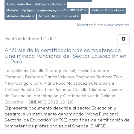
Autor: María Rosa Malásquez Sotelo ×
Materia: http://purl.org/pe-repo/ocde/ford#5.03.01 ×
Materia: Educación ×
Materia: Minedu ×
Materia: Mapa funcional ×
Mostrar filtros avanzados
Mostrando ítems 1-1 de 1
Análisis de la certificación de competencias:
Una mirada funcional del Sector Educación en
el Perú
Lady Sihuay Castillo (autor principal)
;
Evelin Catacora
Caracholi
;
Bernardo García Velando
;
Stephanie Barboza Tello
;
Nelly Góngora Jara
;
María Rosa Malásquez Sotelo
;
Anahí
Chávez Ruesta
;
Cristhian Pacheco Castillo
(
Sistema Nacional
de Evaluación, Acreditación y Certificación de la Calidad
Educativa - SINEACE
,
2022-10-19
)
El presente documento describe al sector Educación y
desarrolla un instrumento denominado “Mapa Funcional
Sectorial de Educación” (MFSE) para fines de certificación de
competencias profesionales del Sineace. El MFSE ...