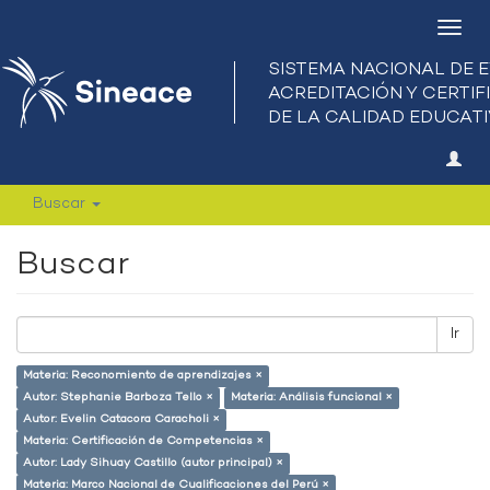
Camb
nave
Buscar
Buscar
Ir
Materia: Reconomiento de aprendizajes ×
Autor: Stephanie Barboza Tello ×
Materia: Análisis funcional ×
Autor: Evelin Catacora Caracholi ×
Materia: Certificación de Competencias ×
Autor: Lady Sihuay Castillo (autor principal) ×
Materia: Marco Nacional de Cualificaciones del Perú ×