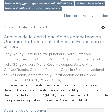
Materia: http://purl.org/pe-repo/ocde/ford#5.03.01 ×
Materia: Educación ×
Materia: Certificación de Competencias ×
Mostrar filtros avanzados
Mostrando ítems 1-1 de 1
Análisis de la certificación de competencias:
Una mirada funcional del Sector Educación en
el Perú
Lady Sihuay Castillo (autor principal)
;
Evelin Catacora
Caracholi
;
Bernardo García Velando
;
Stephanie Barboza Tello
;
Nelly Góngora Jara
;
María Rosa Malásquez Sotelo
;
Anahí
Chávez Ruesta
;
Cristhian Pacheco Castillo
(
Sistema Nacional
de Evaluación, Acreditación y Certificación de la Calidad
Educativa - SINEACE
,
2022-10-19
)
El presente documento describe al sector Educación y
desarrolla un instrumento denominado “Mapa Funcional
Sectorial de Educación” (MFSE) para fines de certificación de
competencias profesionales del Sineace. El MFSE ...
Sistema Nacional de Evaluación,