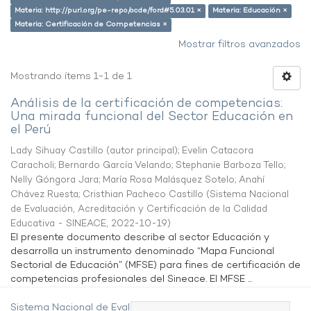
Materia: http://purl.org/pe-repo/ocde/ford#5.03.01 ×
Materia: Educación ×
Materia: Certificación de Competencias ×
Mostrar filtros avanzados
Mostrando ítems 1-1 de 1
Análisis de la certificación de competencias:
Una mirada funcional del Sector Educación en
el Perú
Lady Sihuay Castillo (autor principal)
;
Evelin Catacora
Caracholi
;
Bernardo García Velando
;
Stephanie Barboza Tello
;
Nelly Góngora Jara
;
María Rosa Malásquez Sotelo
;
Anahí
Chávez Ruesta
;
Cristhian Pacheco Castillo
(
Sistema Nacional
de Evaluación, Acreditación y Certificación de la Calidad
Educativa - SINEACE
,
2022-10-19
)
El presente documento describe al sector Educación y
desarrolla un instrumento denominado “Mapa Funcional
Sectorial de Educación” (MFSE) para fines de certificación de
competencias profesionales del Sineace. El MFSE ...
Sistema Nacional de Evaluación,