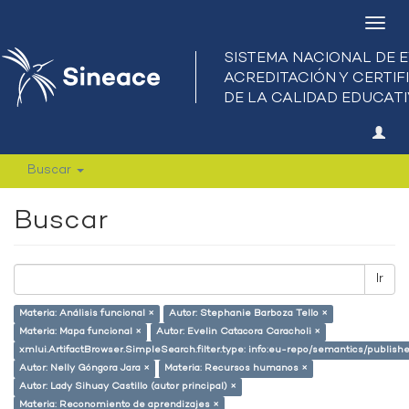
Camb
nave
Buscar
Buscar
Ir
Materia: Análisis funcional ×
Autor: Stephanie Barboza Tello ×
Materia: Mapa funcional ×
Autor: Evelin Catacora Caracholi ×
xmlui.ArtifactBrowser.SimpleSearch.filter.type: info:eu-repo/semantics/publish
Autor: Nelly Góngora Jara ×
Materia: Recursos humanos ×
Autor: Lady Sihuay Castillo (autor principal) ×
Materia: Reconomiento de aprendizajes ×