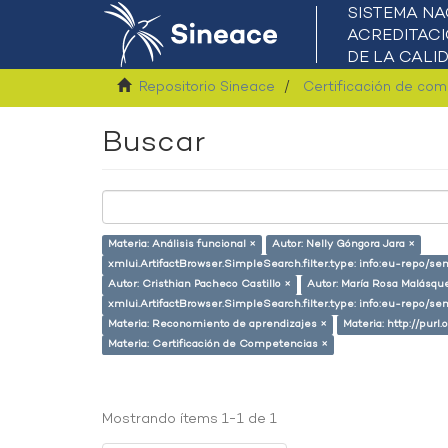
Repositorio Sineace
Certificación de co
Buscar
Materia: Análisis funcional ×
Autor: Nelly Góngora Jara ×
xmlui.ArtifactBrowser.SimpleSearch.filter.type: info:eu-repo/
Autor: Cristhian Pacheco Castillo ×
Autor: María Rosa Malásqu
xmlui.ArtifactBrowser.SimpleSearch.filter.type: info:eu-repo/s
Materia: Reconomiento de aprendizajes ×
Materia: http://purl
Materia: Certificación de Competencias ×
Mostrando ítems 1-1 de 1