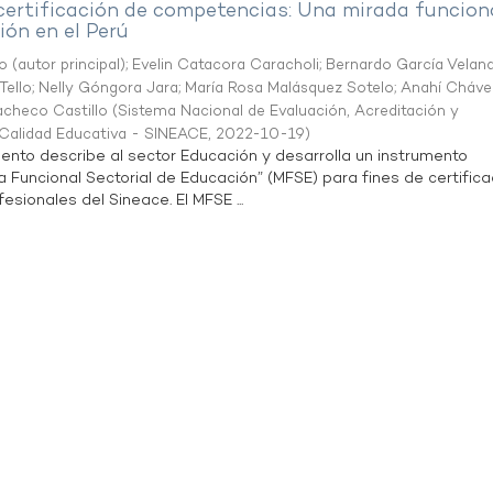
 certificación de competencias: Una mirada funcion
ón en el Perú
o (autor principal)
;
Evelin Catacora Caracholi
;
Bernardo García Velan
Tello
;
Nelly Góngora Jara
;
María Rosa Malásquez Sotelo
;
Anahí Cháve
acheco Castillo
(
Sistema Nacional de Evaluación, Acreditación y
a Calidad Educativa - SINEACE
,
2022-10-19
)
ento describe al sector Educación y desarrolla un instrumento
Funcional Sectorial de Educación” (MFSE) para fines de certifica
sionales del Sineace. El MFSE ...