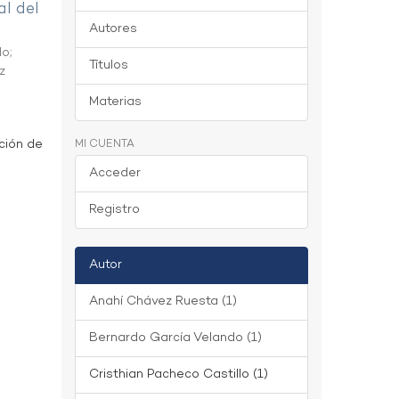
al del
Autores
do
;
Títulos
z
Materias
ción de
MI CUENTA
Acceder
Registro
Autor
Anahí Chávez Ruesta (1)
Bernardo García Velando (1)
Cristhian Pacheco Castillo (1)