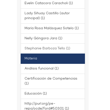
Evelin Catacora Caracholi (1)
Lady Sihuay Castillo (autor
principal) (1)
María Rosa Malásquez Sotelo (1)
Nelly Góngora Jara (1)
Stephanie Barboza Tello (1)
Materia
Análisis funcional (1)
Certificación de Competencias
(1)
Educación (1)
http://purl.org/pe-
repo/ocde/ford#5.03.01 (1)