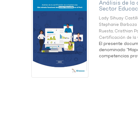
Análisis de la
Sector Educaci
Lady Sihuay Castill
Stephanie Barboza 
Ruesta
;
Cristhian P
Certificación de l
El presente docum
denominado “Mapa 
competencias profe