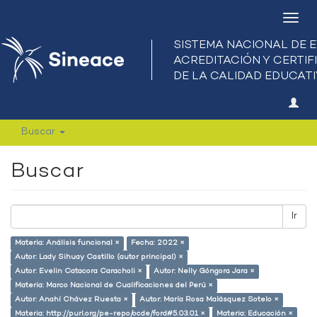
Camb
nave
Buscar
Buscar
Ir
Materia: Análisis funcional ×
Fecha: 2022 ×
Autor: Lady Sihuay Castillo (autor principal) ×
Autor: Evelin Catacora Caracholi ×
Autor: Nelly Góngora Jara ×
Materia: Marco Nacional de Cualificaciones del Perú ×
Autor: Anahí Chávez Ruesta ×
Autor: María Rosa Malásquez Sotelo ×
Materia: http://purl.org/pe-repo/ocde/ford#5.03.01 ×
Materia: Educación ×