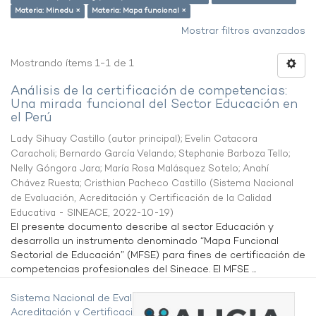
Materia: Minedu ×
Materia: Mapa funcional ×
Mostrar filtros avanzados
Mostrando ítems 1-1 de 1
Análisis de la certificación de competencias:
Una mirada funcional del Sector Educación en
el Perú
Lady Sihuay Castillo (autor principal)
;
Evelin Catacora
Caracholi
;
Bernardo García Velando
;
Stephanie Barboza Tello
;
Nelly Góngora Jara
;
María Rosa Malásquez Sotelo
;
Anahí
Chávez Ruesta
;
Cristhian Pacheco Castillo
(
Sistema Nacional
de Evaluación, Acreditación y Certificación de la Calidad
Educativa - SINEACE
,
2022-10-19
)
El presente documento describe al sector Educación y
desarrolla un instrumento denominado “Mapa Funcional
Sectorial de Educación” (MFSE) para fines de certificación de
competencias profesionales del Sineace. El MFSE ...
Sistema Nacional de Evaluación,
Acreditación y Certificación de la