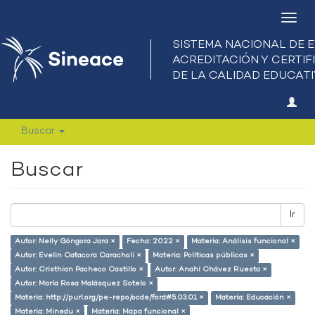
Camb
nave
Buscar
Buscar
Ir
Autor: Nelly Góngora Jara ×
Fecha: 2022 ×
Materia: Análisis funcional ×
Autor: Evelin Catacora Caracholi ×
Materia: Políticas públicas ×
Autor: Cristhian Pacheco Castillo ×
Autor: Anahí Chávez Ruesta ×
Autor: María Rosa Malásquez Sotelo ×
Materia: http://purl.org/pe-repo/ocde/ford#5.03.01 ×
Materia: Educación ×
Materia: Minedu ×
Materia: Mapa funcional ×