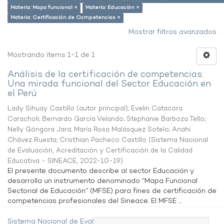
Materia: Mapa funcional ×
Materia: Educación ×
Materia: Certificación de Competencias ×
Mostrar filtros avanzados
Mostrando ítems 1-1 de 1
Análisis de la certificación de competencias:
Una mirada funcional del Sector Educación en
el Perú
Lady Sihuay Castillo (autor principal)
;
Evelin Catacora
Caracholi
;
Bernardo García Velando
;
Stephanie Barboza Tello
;
Nelly Góngora Jara
;
María Rosa Malásquez Sotelo
;
Anahí
Chávez Ruesta
;
Cristhian Pacheco Castillo
(
Sistema Nacional
de Evaluación, Acreditación y Certificación de la Calidad
Educativa - SINEACE
,
2022-10-19
)
El presente documento describe al sector Educación y
desarrolla un instrumento denominado “Mapa Funcional
Sectorial de Educación” (MFSE) para fines de certificación de
competencias profesionales del Sineace. El MFSE ...
Sistema Nacional de Evaluación,