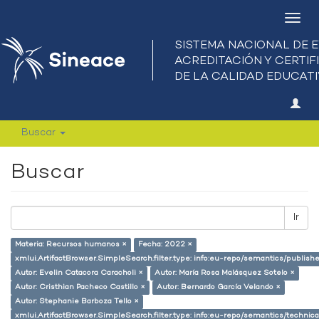
Camb
nave
Buscar
Buscar
Ir
Materia: Recursos humanos ×
Fecha: 2022 ×
xmlui.ArtifactBrowser.SimpleSearch.filter.type: info:eu-repo/semantics/publish
Autor: Evelin Catacora Caracholi ×
Autor: María Rosa Malásquez Sotelo ×
Autor: Cristhian Pacheco Castillo ×
Autor: Bernardo García Velando ×
Autor: Stephanie Barboza Tello ×
xmlui.ArtifactBrowser.SimpleSearch.filter.type: info:eu-repo/semantics/techni