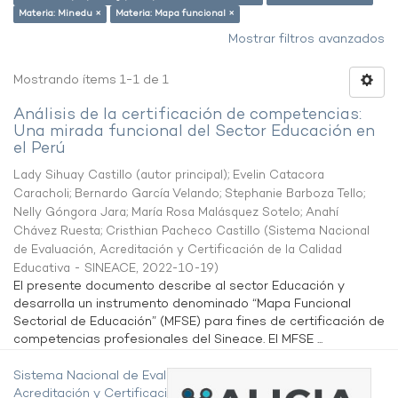
Materia: Minedu ×
Materia: Mapa funcional ×
Mostrar filtros avanzados
Mostrando ítems 1-1 de 1
Análisis de la certificación de competencias:
Una mirada funcional del Sector Educación en
el Perú
Lady Sihuay Castillo (autor principal)
;
Evelin Catacora
Caracholi
;
Bernardo García Velando
;
Stephanie Barboza Tello
;
Nelly Góngora Jara
;
María Rosa Malásquez Sotelo
;
Anahí
Chávez Ruesta
;
Cristhian Pacheco Castillo
(
Sistema Nacional
de Evaluación, Acreditación y Certificación de la Calidad
Educativa - SINEACE
,
2022-10-19
)
El presente documento describe al sector Educación y
desarrolla un instrumento denominado “Mapa Funcional
Sectorial de Educación” (MFSE) para fines de certificación de
competencias profesionales del Sineace. El MFSE ...
Sistema Nacional de Evaluación,
Acreditación y Certificación de la