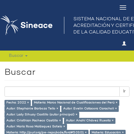
Camb
nave
Buscar
Buscar
Ir
Fecha: 2022 ×
Materia: Marco Nacional de Cualificaciones del Perú ×
Autor: Stephanie Barboza Tello ×
Autor: Evelin Catacora Caracholi ×
Autor: Lady Sihuay Castillo (autor principal) ×
Autor: Cristhian Pacheco Castillo ×
Autor: Anahí Chávez Ruesta ×
Autor: María Rosa Malásquez Sotelo ×
Materia: http://purl.org/pe-repo/ocde/ford#5.03.01 ×
Materia: Educación ×