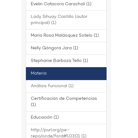
Evelin Catacora Caracholi (1)
Lady Sihuay Castillo (autor
principal) (1)
María Rosa Malásquez Sotelo (1)
Nelly Góngora Jara (1)
Stephanie Barboza Tello (1)
Materia
Análisis funcional (1)
Certificación de Competencias
(1)
Educación (1)
http://purl.org/pe-
repo/ocde/ford#5.03.01 (1)