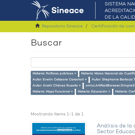
Repositorio Sineace
Certificación de co
Buscar
Materia: Políticas públicas ×
Materia: Marco Nacional de Cualif
Autor: Evelin Catacora Caracholi ×
Autor: Stephanie Barboza T
Autor: Anahí Chávez Ruesta ×
xmlui.ArtifactBrowser.SimpleS
Materia: Mapa funcional ×
Materia: Educación ×
Materia: Cer
Mostrando ítems 1-1 de 1
Análisis de la
Sector Educaci