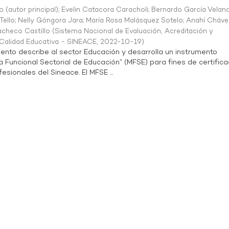
o (autor principal)
;
Evelin Catacora Caracholi
;
Bernardo García Velan
Tello
;
Nelly Góngora Jara
;
María Rosa Malásquez Sotelo
;
Anahí Cháve
acheco Castillo
(
Sistema Nacional de Evaluación, Acreditación y
a Calidad Educativa - SINEACE
,
2022-10-19
)
ento describe al sector Educación y desarrolla un instrumento
Funcional Sectorial de Educación” (MFSE) para fines de certifica
sionales del Sineace. El MFSE ...