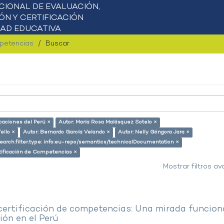
mpetencias
Buscar
icaciones del Perú ×
Autor: María Rosa Malásquez Sotelo ×
ello ×
Autor: Bernardo García Velando ×
Autor: Nelly Góngora Jara ×
earch.filter.type: info:eu-repo/semantics/technicalDocumentation ×
tificación de Competencias ×
Mostrar filtros a
 certificación de competencias: Una mirada funcion
ón en el Perú