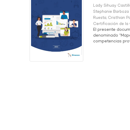
Lady Sihuay Castill
Stephanie Barboza 
Ruesta
;
Cristhian P
Certificación de l
El presente docum
denominado “Mapa 
competencias profe