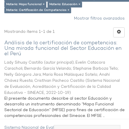
Materia: Mapa funcional ×
Materia: Educación ×
Materia: Certificación de Competencias ×
Mostrar filtros avanzados
Mostrando ítems 1-1 de 1
Análisis de la certificación de competencias:
Una mirada funcional del Sector Educación en
el Perú
Lady Sihuay Castillo (autor principal)
;
Evelin Catacora
Caracholi
;
Bernardo García Velando
;
Stephanie Barboza Tello
;
Nelly Góngora Jara
;
María Rosa Malásquez Sotelo
;
Anahí
Chávez Ruesta
;
Cristhian Pacheco Castillo
(
Sistema Nacional
de Evaluación, Acreditación y Certificación de la Calidad
Educativa - SINEACE
,
2022-10-19
)
El presente documento describe al sector Educación y
desarrolla un instrumento denominado “Mapa Funcional
Sectorial de Educación” (MFSE) para fines de certificación de
competencias profesionales del Sineace. El MFSE ...
Sistema Nacional de Evaluación,