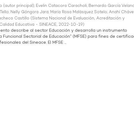
o (autor principal)
;
Evelin Catacora Caracholi
;
Bernardo García Velan
Tello
;
Nelly Góngora Jara
;
María Rosa Malásquez Sotelo
;
Anahí Cháve
acheco Castillo
(
Sistema Nacional de Evaluación, Acreditación y
a Calidad Educativa - SINEACE
,
2022-10-19
)
ento describe al sector Educación y desarrolla un instrumento
Funcional Sectorial de Educación” (MFSE) para fines de certifica
sionales del Sineace. El MFSE ...