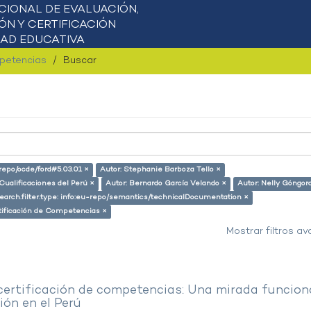
mpetencias
Buscar
-repo/ocde/ford#5.03.01 ×
Autor: Stephanie Barboza Tello ×
Cualificaciones del Perú ×
Autor: Bernardo García Velando ×
Autor: Nelly Góngora
earch.filter.type: info:eu-repo/semantics/technicalDocumentation ×
tificación de Competencias ×
Mostrar filtros a
 certificación de competencias: Una mirada funcion
ón en el Perú