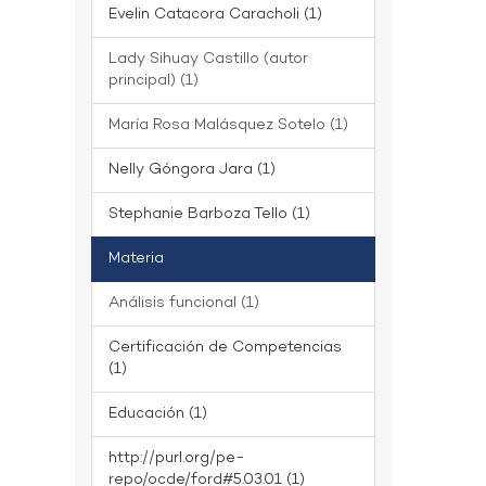
Evelin Catacora Caracholi (1)
Lady Sihuay Castillo (autor
principal) (1)
María Rosa Malásquez Sotelo (1)
Nelly Góngora Jara (1)
Stephanie Barboza Tello (1)
Materia
Análisis funcional (1)
Certificación de Competencias
(1)
Educación (1)
http://purl.org/pe-
repo/ocde/ford#5.03.01 (1)