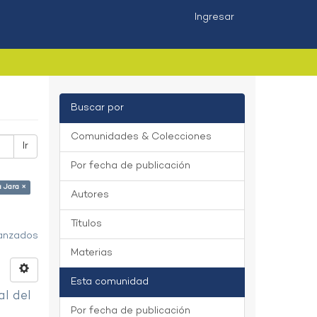
Ingresar
Buscar por
Comunidades & Colecciones
Ir
Por fecha de publicación
 Jara ×
Autores
Títulos
vanzados
Materias
Esta comunidad
al del
Por fecha de publicación