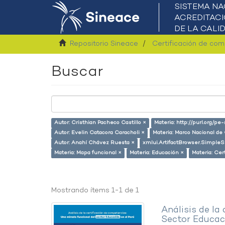
Repositorio Sineace
Certificación de co
Buscar
Autor: Cristhian Pacheco Castillo ×
Materia: http://purl.org/pe
Autor: Evelin Catacora Caracholi ×
Materia: Marco Nacional de 
Autor: Anahí Chávez Ruesta ×
xmlui.ArtifactBrowser.SimpleS
Materia: Mapa funcional ×
Materia: Educación ×
Materia: Cer
Mostrando ítems 1-1 de 1
Análisis de la
Sector Educaci