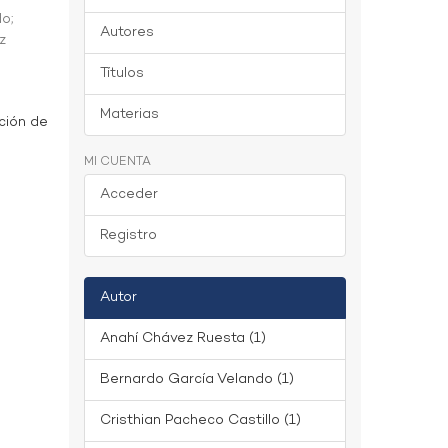
do
;
Autores
z
Títulos
Materias
ción de
MI CUENTA
Acceder
Registro
Autor
Anahí Chávez Ruesta (1)
Bernardo García Velando (1)
Cristhian Pacheco Castillo (1)