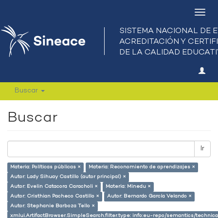
Camb
nave
Buscar
Buscar
Ir
Materia: Políticas públicas ×
Materia: Reconomiento de aprendizajes ×
Autor: Lady Sihuay Castillo (autor principal) ×
Autor: Evelin Catacora Caracholi ×
Materia: Minedu ×
Autor: Cristhian Pacheco Castillo ×
Autor: Bernardo García Velando ×
Autor: Stephanie Barboza Tello ×
xmlui.ArtifactBrowser.SimpleSearch.filter.type: info:eu-repo/semantics/techni