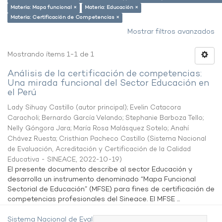
Materia: Mapa funcional ×
Materia: Educación ×
Materia: Certificación de Competencias ×
Mostrar filtros avanzados
Mostrando ítems 1-1 de 1
Análisis de la certificación de competencias:
Una mirada funcional del Sector Educación en
el Perú
Lady Sihuay Castillo (autor principal)
;
Evelin Catacora
Caracholi
;
Bernardo García Velando
;
Stephanie Barboza Tello
;
Nelly Góngora Jara
;
María Rosa Malásquez Sotelo
;
Anahí
Chávez Ruesta
;
Cristhian Pacheco Castillo
(
Sistema Nacional
de Evaluación, Acreditación y Certificación de la Calidad
Educativa - SINEACE
,
2022-10-19
)
El presente documento describe al sector Educación y
desarrolla un instrumento denominado “Mapa Funcional
Sectorial de Educación” (MFSE) para fines de certificación de
competencias profesionales del Sineace. El MFSE ...
Sistema Nacional de Evaluación,