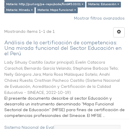
Materia: http://purl.org/pe-repo/ocde/ford#5.03.01 ×
Materia: Educación ×
Materia: Minedu ×
Materia: Mapa funcional ×
Mostrar filtros avanzados
Mostrando ítems 1-1 de 1
Análisis de la certificación de competencias:
Una mirada funcional del Sector Educación en
el Perú
Lady Sihuay Castillo (autor principal)
;
Evelin Catacora
Caracholi
;
Bernardo García Velando
;
Stephanie Barboza Tello
;
Nelly Góngora Jara
;
María Rosa Malásquez Sotelo
;
Anahí
Chávez Ruesta
;
Cristhian Pacheco Castillo
(
Sistema Nacional
de Evaluación, Acreditación y Certificación de la Calidad
Educativa - SINEACE
,
2022-10-19
)
El presente documento describe al sector Educación y
desarrolla un instrumento denominado “Mapa Funcional
Sectorial de Educación” (MFSE) para fines de certificación de
competencias profesionales del Sineace. El MFSE ...
Sistema Nacional de Evaluación,