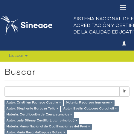
Camb
nave
Buscar
Buscar
Ir
Autor: Cristhian Pacheco Castillo ×
Materia: Recursos humanos ×
Autor: Stephanie Barboza Tello ×
Autor: Evelin Catacora Caracholi ×
Materia: Certificación de Competencias ×
Autor: Lady Sihuay Castillo (autor principal) ×
Materia: Marco Nacional de Cualificaciones del Perú ×
Autor: María Rosa Malásquez Sotelo ×