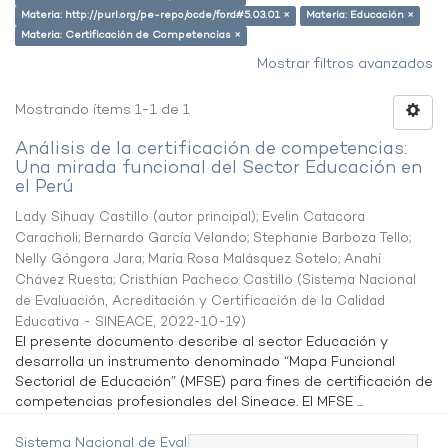
Materia: http://purl.org/pe-repo/ocde/ford#5.03.01 ×
Materia: Educación ×
Materia: Certificación de Competencias ×
Mostrar filtros avanzados
Mostrando ítems 1-1 de 1
Análisis de la certificación de competencias:
Una mirada funcional del Sector Educación en
el Perú
Lady Sihuay Castillo (autor principal)
;
Evelin Catacora
Caracholi
;
Bernardo García Velando
;
Stephanie Barboza Tello
;
Nelly Góngora Jara
;
María Rosa Malásquez Sotelo
;
Anahí
Chávez Ruesta
;
Cristhian Pacheco Castillo
(
Sistema Nacional
de Evaluación, Acreditación y Certificación de la Calidad
Educativa - SINEACE
,
2022-10-19
)
El presente documento describe al sector Educación y
desarrolla un instrumento denominado “Mapa Funcional
Sectorial de Educación” (MFSE) para fines de certificación de
competencias profesionales del Sineace. El MFSE ...
Sistema Nacional de Evaluación,