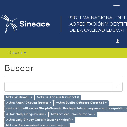
Camb
nave
Buscar
Buscar
Ir
Materia: Minedu ×
Materia: Análisis funcional ×
Autor: Anahí Chávez Ruesta ×
Autor: Evelin Catacora Caracholi ×
xmlui.ArtifactBrowser.SimpleSearch.filter.type: info:eu-repo/semantics/publish
Autor: Nelly Góngora Jara ×
Materia: Recursos humanos ×
Autor: Lady Sihuay Castillo (autor principal) ×
Materia: Reconomiento de aprendizajes ×