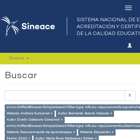
Camb
nave
Buscar
Buscar
Ir
xmlui.ArtifactBrowser.SimpleSearch.filter.type: info:eu-repo/semantics/publish
Materia: Análisis funcional ×
Autor: Bernardo García Velando ×
Autor: Evelin Catacora Caracholi ×
xmlui.ArtifactBrowser.SimpleSearch.filter.type: info:eu-repo/semantics/techni
Materia: Reconomiento de aprendizajes ×
Materia: Educación ×
Fecha: 2022 ×
Autor: María Rosa Malásquez Sotelo ×