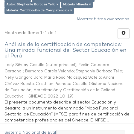
Autor: Stephanie Barboza Tello ×
Materia: Minedu ×
Materia: Certificación de Competencias ×
Mostrar filtros avanzados
Mostrando ítems 1-1 de 1
Análisis de la certificación de competencias:
Una mirada funcional del Sector Educación en
el Perú
Lady Sihuay Castillo (autor principal)
;
Evelin Catacora
Caracholi
;
Bernardo García Velando
;
Stephanie Barboza Tello
;
Nelly Góngora Jara
;
María Rosa Malásquez Sotelo
;
Anahí
Chávez Ruesta
;
Cristhian Pacheco Castillo
(
Sistema Nacional
de Evaluación, Acreditación y Certificación de la Calidad
Educativa - SINEACE
,
2022-10-19
)
El presente documento describe al sector Educación y
desarrolla un instrumento denominado “Mapa Funcional
Sectorial de Educación” (MFSE) para fines de certificación de
competencias profesionales del Sineace. El MFSE ...
Sistema Nacional de Evaluación,