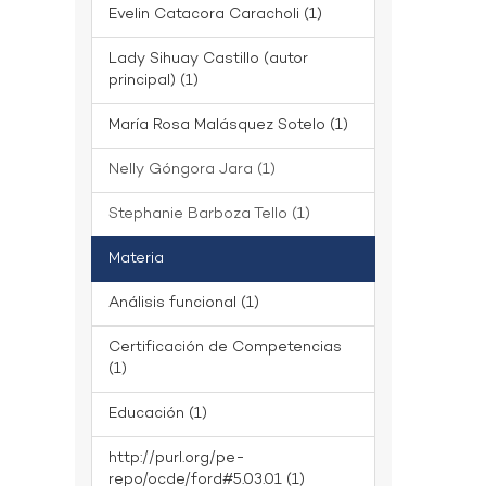
Evelin Catacora Caracholi (1)
Lady Sihuay Castillo (autor
principal) (1)
María Rosa Malásquez Sotelo (1)
Nelly Góngora Jara (1)
Stephanie Barboza Tello (1)
Materia
Análisis funcional (1)
Certificación de Competencias
(1)
Educación (1)
http://purl.org/pe-
repo/ocde/ford#5.03.01 (1)