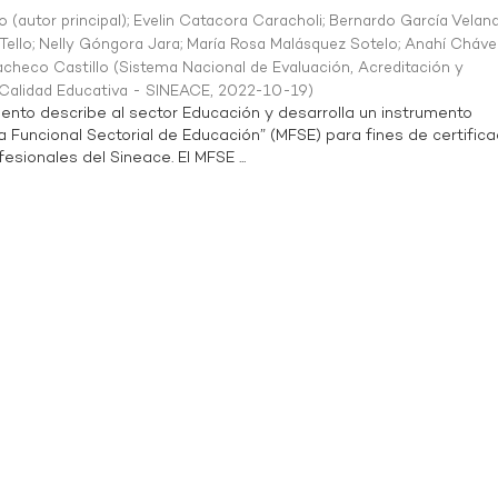
o (autor principal)
;
Evelin Catacora Caracholi
;
Bernardo García Velan
Tello
;
Nelly Góngora Jara
;
María Rosa Malásquez Sotelo
;
Anahí Cháve
acheco Castillo
(
Sistema Nacional de Evaluación, Acreditación y
a Calidad Educativa - SINEACE
,
2022-10-19
)
ento describe al sector Educación y desarrolla un instrumento
Funcional Sectorial de Educación” (MFSE) para fines de certifica
sionales del Sineace. El MFSE ...