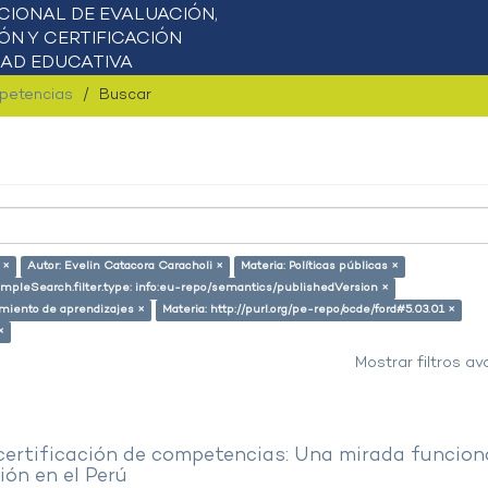
mpetencias
Buscar
 ×
Autor: Evelin Catacora Caracholi ×
Materia: Políticas públicas ×
impleSearch.filter.type: info:eu-repo/semantics/publishedVersion ×
miento de aprendizajes ×
Materia: http://purl.org/pe-repo/ocde/ford#5.03.01 ×
×
Mostrar filtros a
 certificación de competencias: Una mirada funcion
ón en el Perú