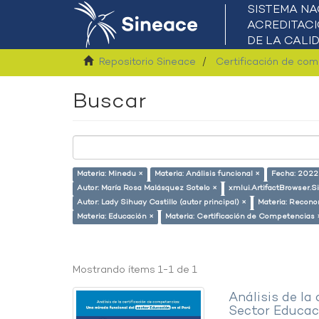
Repositorio Sineace
Certificación de co
Buscar
Materia: Minedu ×
Materia: Análisis funcional ×
Fecha: 2022
Autor: María Rosa Malásquez Sotelo ×
xmlui.ArtifactBrowser.S
Autor: Lady Sihuay Castillo (autor principal) ×
Materia: Recono
Materia: Educación ×
Materia: Certificación de Competencias 
Mostrando ítems 1-1 de 1
Análisis de la
Sector Educaci