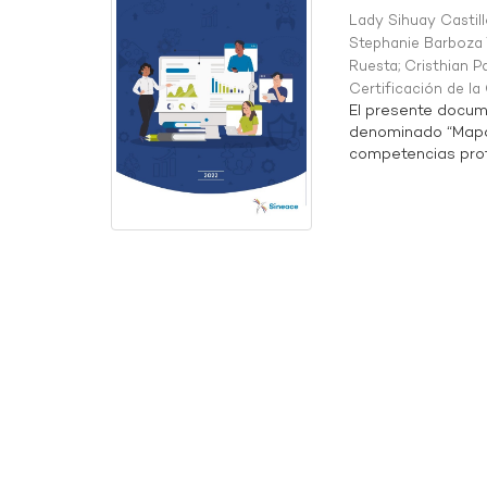
Lady Sihuay Castill
Stephanie Barboza 
Ruesta
;
Cristhian P
Certificación de l
El presente docum
denominado “Mapa 
competencias profe