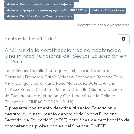
Materia: Reconomiento de aprendizajes ×
Materia: http://purl.org/pe-repo/ocde/ford#5.03.01 ×
Materia: Educación ×
Materia: Certificación de Competencias ×
Mostrar filtros avanzados
Mostrando ítems 1-1 de 1
Análisis de la certificación de competencias:
Una mirada funcional del Sector Educación en
el Perú
Lady Sihuay Castillo (autor principal)
;
Evelin Catacora
Caracholi
;
Bernardo García Velando
;
Stephanie Barboza Tello
;
Nelly Góngora Jara
;
María Rosa Malásquez Sotelo
;
Anahí
Chávez Ruesta
;
Cristhian Pacheco Castillo
(
Sistema Nacional
de Evaluación, Acreditación y Certificación de la Calidad
Educativa - SINEACE
,
2022-10-19
)
El presente documento describe al sector Educación y
desarrolla un instrumento denominado “Mapa Funcional
Sectorial de Educación” (MFSE) para fines de certificación de
competencias profesionales del Sineace. El MFSE ...