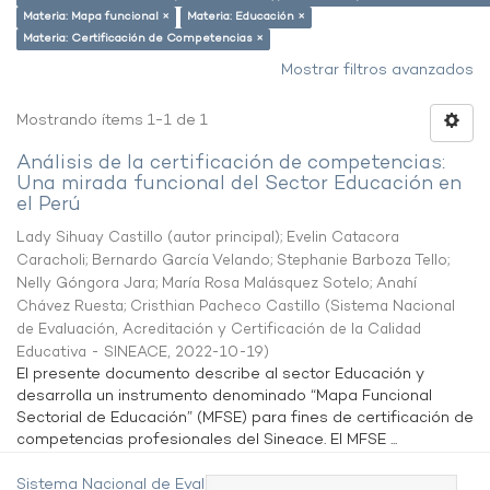
Materia: Mapa funcional ×
Materia: Educación ×
Materia: Certificación de Competencias ×
Mostrar filtros avanzados
Mostrando ítems 1-1 de 1
Análisis de la certificación de competencias:
Una mirada funcional del Sector Educación en
el Perú
Lady Sihuay Castillo (autor principal)
;
Evelin Catacora
Caracholi
;
Bernardo García Velando
;
Stephanie Barboza Tello
;
Nelly Góngora Jara
;
María Rosa Malásquez Sotelo
;
Anahí
Chávez Ruesta
;
Cristhian Pacheco Castillo
(
Sistema Nacional
de Evaluación, Acreditación y Certificación de la Calidad
Educativa - SINEACE
,
2022-10-19
)
El presente documento describe al sector Educación y
desarrolla un instrumento denominado “Mapa Funcional
Sectorial de Educación” (MFSE) para fines de certificación de
competencias profesionales del Sineace. El MFSE ...
Sistema Nacional de Evaluación,