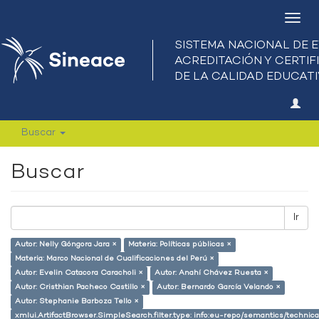
Camb
nave
Buscar
Buscar
Ir
Autor: Nelly Góngora Jara ×
Materia: Políticas públicas ×
Materia: Marco Nacional de Cualificaciones del Perú ×
Autor: Evelin Catacora Caracholi ×
Autor: Anahí Chávez Ruesta ×
Autor: Cristhian Pacheco Castillo ×
Autor: Bernardo García Velando ×
Autor: Stephanie Barboza Tello ×
xmlui.ArtifactBrowser.SimpleSearch.filter.type: info:eu-repo/semantics/techni