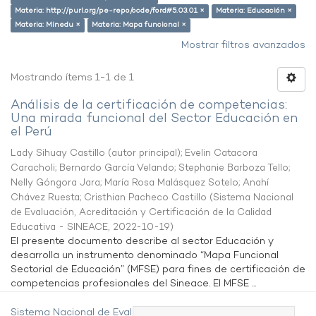
Materia: http://purl.org/pe-repo/ocde/ford#5.03.01 ×
Materia: Educación ×
Materia: Minedu ×
Materia: Mapa funcional ×
Mostrar filtros avanzados
Mostrando ítems 1-1 de 1
Análisis de la certificación de competencias:
Una mirada funcional del Sector Educación en
el Perú
Lady Sihuay Castillo (autor principal)
;
Evelin Catacora
Caracholi
;
Bernardo García Velando
;
Stephanie Barboza Tello
;
Nelly Góngora Jara
;
María Rosa Malásquez Sotelo
;
Anahí
Chávez Ruesta
;
Cristhian Pacheco Castillo
(
Sistema Nacional
de Evaluación, Acreditación y Certificación de la Calidad
Educativa - SINEACE
,
2022-10-19
)
El presente documento describe al sector Educación y
desarrolla un instrumento denominado “Mapa Funcional
Sectorial de Educación” (MFSE) para fines de certificación de
competencias profesionales del Sineace. El MFSE ...
Sistema Nacional de Evaluación,