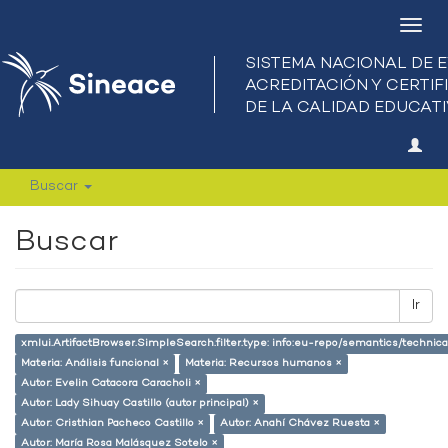
Camb
nave
Buscar
Buscar
Ir
xmlui.ArtifactBrowser.SimpleSearch.filter.type: info:eu-repo/semantics/techni
Materia: Análisis funcional ×
Materia: Recursos humanos ×
Autor: Evelin Catacora Caracholi ×
Autor: Lady Sihuay Castillo (autor principal) ×
Autor: Cristhian Pacheco Castillo ×
Autor: Anahí Chávez Ruesta ×
Autor: María Rosa Malásquez Sotelo ×