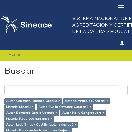
Camb
nave
Buscar
Buscar
Ir
Autor: Cristhian Pacheco Castillo ×
Materia: Análisis funcional ×
Materia: Minedu ×
Autor: Evelin Catacora Caracholi ×
Autor: Bernardo García Velando ×
Autor: Nelly Góngora Jara ×
Materia: Recursos humanos ×
Autor: Lady Sihuay Castillo (autor principal) ×
Materia: Reconomiento de aprendizajes ×