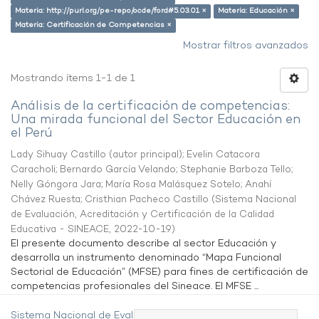
Materia: http://purl.org/pe-repo/ocde/ford#5.03.01 ×
Materia: Educación ×
Materia: Certificación de Competencias ×
Mostrar filtros avanzados
Mostrando ítems 1-1 de 1
Análisis de la certificación de competencias:
Una mirada funcional del Sector Educación en
el Perú
Lady Sihuay Castillo (autor principal)
;
Evelin Catacora
Caracholi
;
Bernardo García Velando
;
Stephanie Barboza Tello
;
Nelly Góngora Jara
;
María Rosa Malásquez Sotelo
;
Anahí
Chávez Ruesta
;
Cristhian Pacheco Castillo
(
Sistema Nacional
de Evaluación, Acreditación y Certificación de la Calidad
Educativa - SINEACE
,
2022-10-19
)
El presente documento describe al sector Educación y
desarrolla un instrumento denominado “Mapa Funcional
Sectorial de Educación” (MFSE) para fines de certificación de
competencias profesionales del Sineace. El MFSE ...
Sistema Nacional de Evaluación,