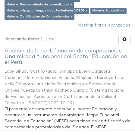
Materia: Reconomiento de aprendizajes ×
Materia: http://purl.org/pe-repo/ocde/ford#5.03.01 ×
Materia: Educación ×
Materia: Certificación de Competencias ×
Mostrar filtros avanzados
Mostrando ítems 1-1 de 1
Análisis de la certificación de competencias:
Una mirada funcional del Sector Educación en
el Perú
Lady Sihuay Castillo (autor principal)
;
Evelin Catacora
Caracholi
;
Bernardo García Velando
;
Stephanie Barboza Tello
;
Nelly Góngora Jara
;
María Rosa Malásquez Sotelo
;
Anahí
Chávez Ruesta
;
Cristhian Pacheco Castillo
(
Sistema Nacional
de Evaluación, Acreditación y Certificación de la Calidad
Educativa - SINEACE
,
2022-10-19
)
El presente documento describe al sector Educación y
desarrolla un instrumento denominado “Mapa Funcional
Sectorial de Educación” (MFSE) para fines de certificación de
competencias profesionales del Sineace. El MFSE ...