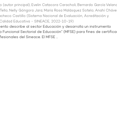
o (autor principal)
;
Evelin Catacora Caracholi
;
Bernardo García Velan
Tello
;
Nelly Góngora Jara
;
María Rosa Malásquez Sotelo
;
Anahí Cháve
acheco Castillo
(
Sistema Nacional de Evaluación, Acreditación y
a Calidad Educativa - SINEACE
,
2022-10-19
)
ento describe al sector Educación y desarrolla un instrumento
Funcional Sectorial de Educación” (MFSE) para fines de certifica
sionales del Sineace. El MFSE ...