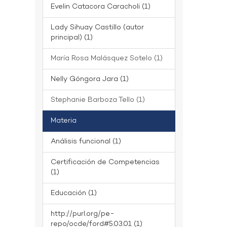
Evelin Catacora Caracholi (1)
Lady Sihuay Castillo (autor
principal) (1)
María Rosa Malásquez Sotelo (1)
Nelly Góngora Jara (1)
Stephanie Barboza Tello (1)
Materia
Análisis funcional (1)
Certificación de Competencias
(1)
Educación (1)
http://purl.org/pe-
repo/ocde/ford#5.03.01 (1)