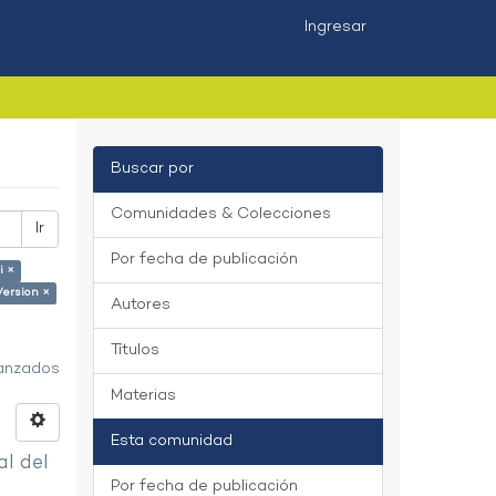
Ingresar
Buscar por
Comunidades & Colecciones
Ir
Por fecha de publicación
i ×
Version ×
Autores
Títulos
vanzados
Materias
Esta comunidad
al del
Por fecha de publicación