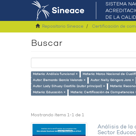
Repositorio Sineace
Certificación de co
Buscar
Materia: Análisis funcional ×
Materia: Marco Nacional de Cualif
Autor: Bernardo García Velando ×
Autor: Nelly Góngora Jara ×
Autor: Lady Sihuay Castillo (autor principal) ×
Materia: Recono
Materia: Educación ×
Materia: Certificación de Competencias 
Mostrando ítems 1-1 de 1
Análisis de la
Sector Educaci