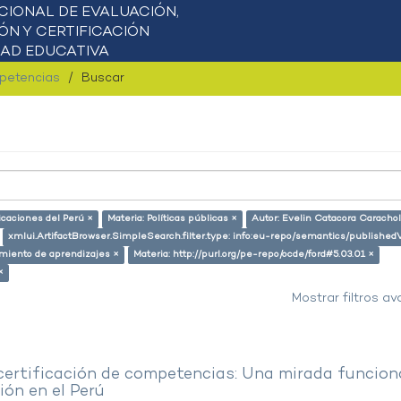
mpetencias
Buscar
icaciones del Perú ×
Materia: Políticas públicas ×
Autor: Evelin Catacora Carachol
xmlui.ArtifactBrowser.SimpleSearch.filter.type: info:eu-repo/semantics/published
miento de aprendizajes ×
Materia: http://purl.org/pe-repo/ocde/ford#5.03.01 ×
×
Mostrar filtros a
 certificación de competencias: Una mirada funcion
ón en el Perú