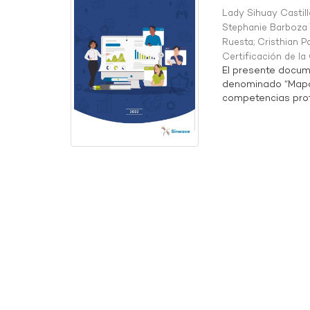
Lady Sihuay Castill
Stephanie Barboza 
Ruesta
;
Cristhian P
Certificación de l
El presente docum
denominado “Mapa 
competencias profe