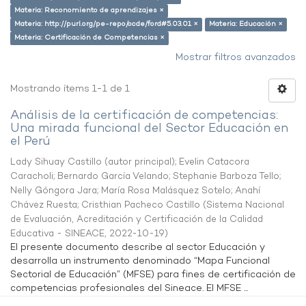
Materia: Reconomiento de aprendizajes ×
Materia: http://purl.org/pe-repo/ocde/ford#5.03.01 ×
Materia: Educación ×
Materia: Certificación de Competencias ×
Mostrar filtros avanzados
Mostrando ítems 1-1 de 1
Análisis de la certificación de competencias:
Una mirada funcional del Sector Educación en
el Perú
Lady Sihuay Castillo (autor principal)
;
Evelin Catacora
Caracholi
;
Bernardo García Velando
;
Stephanie Barboza Tello
;
Nelly Góngora Jara
;
María Rosa Malásquez Sotelo
;
Anahí
Chávez Ruesta
;
Cristhian Pacheco Castillo
(
Sistema Nacional
de Evaluación, Acreditación y Certificación de la Calidad
Educativa - SINEACE
,
2022-10-19
)
El presente documento describe al sector Educación y
desarrolla un instrumento denominado “Mapa Funcional
Sectorial de Educación” (MFSE) para fines de certificación de
competencias profesionales del Sineace. El MFSE ...