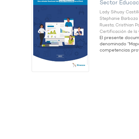
Sector Educaci
Lady Sihuay Castill
Stephanie Barboza 
Ruesta
;
Cristhian P
Certificación de l
El presente docum
denominado “Mapa 
competencias profe