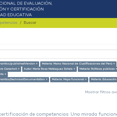
mpetencias
Buscar
emantics/publishedVersion ×
Materia: Marco Nacional de Cualificaciones del Perú ×
ora Caracholi ×
Autor: María Rosa Malásquez Sotelo ×
Materia: Políticas públicas 
llo ×
semantics/technicalDocumentation ×
Materia: Mapa funcional ×
Materia: Educación
Mostrar filtros a
 certificación de competencias: Una mirada funcion