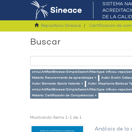
Repositorio Sineace
Certificación de co
Buscar
xmlui.ArtifactBrowser.SimpleSearch.filter.type: info:eu-repo/s
Materia: Reconomiento de aprendizajes ×
Autor: Evelin Catac
Autor: Bernardo García Velando ×
Autor: Stephanie Barboza Te
xmlui.ArtifactBrowser.SimpleSearch.filter.type: info:eu-repo/
Materia: Certificación de Competencias ×
Mostrando ítems 1-1 de 1
Análisis de la