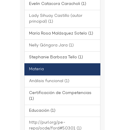
Evelin Catacora Caracholi (1)
Lady Sihuay Castillo (autor
principal) (1)
María Rosa Malásquez Sotelo (1)
Nelly Góngora Jara (1)
Stephanie Barboza Tello (1)
Materia
Análisis funcional (1)
Certificación de Competencias
(1)
Educación (1)
http://purl.org/pe-
repo/ocde/ford#5.03.01 (1)