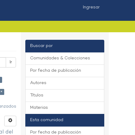
Ingresar
Buscar por
Comunidades & Colecciones
Ir
Por fecha de publicación
×
Autores
 ×
Títulos
vanzados
Materias
Esta comunidad
al del
Por fecha de publicación