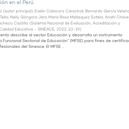
ón en el Perú
o (autor principal)
;
Evelin Catacora Caracholi
;
Bernardo García Velan
Tello
;
Nelly Góngora Jara
;
María Rosa Malásquez Sotelo
;
Anahí Cháve
acheco Castillo
(
Sistema Nacional de Evaluación, Acreditación y
a Calidad Educativa - SINEACE
,
2022-10-19
)
ento describe al sector Educación y desarrolla un instrumento
Funcional Sectorial de Educación” (MFSE) para fines de certifica
sionales del Sineace. El MFSE ...