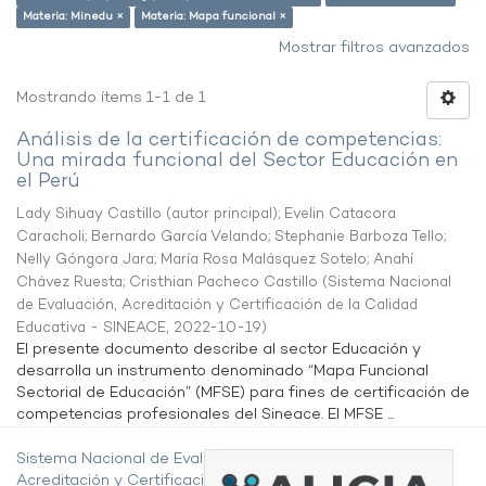
Materia: Minedu ×
Materia: Mapa funcional ×
Mostrar filtros avanzados
Mostrando ítems 1-1 de 1
Análisis de la certificación de competencias:
Una mirada funcional del Sector Educación en
el Perú
Lady Sihuay Castillo (autor principal)
;
Evelin Catacora
Caracholi
;
Bernardo García Velando
;
Stephanie Barboza Tello
;
Nelly Góngora Jara
;
María Rosa Malásquez Sotelo
;
Anahí
Chávez Ruesta
;
Cristhian Pacheco Castillo
(
Sistema Nacional
de Evaluación, Acreditación y Certificación de la Calidad
Educativa - SINEACE
,
2022-10-19
)
El presente documento describe al sector Educación y
desarrolla un instrumento denominado “Mapa Funcional
Sectorial de Educación” (MFSE) para fines de certificación de
competencias profesionales del Sineace. El MFSE ...
Sistema Nacional de Evaluación,
Acreditación y Certificación de la