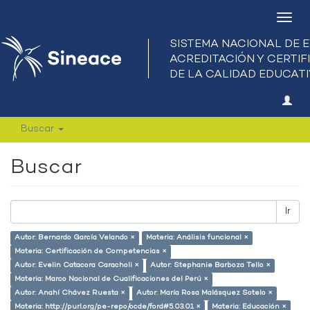
Camb
nave
Buscar
Buscar
Ir
Autor: Bernardo García Velando ×
Materia: Análisis funcional ×
Materia: Certificación de Competencias ×
Autor: Evelin Catacora Caracholi ×
Autor: Stephanie Barboza Tello ×
Materia: Marco Nacional de Cualificaciones del Perú ×
Autor: Anahí Chávez Ruesta ×
Autor: María Rosa Malásquez Sotelo ×
Materia: http://purl.org/pe-repo/ocde/ford#5.03.01 ×
Materia: Educación ×