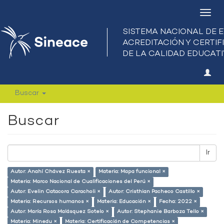
Camb
nave
Buscar
Buscar
Ir
Autor: Anahí Chávez Ruesta ×
Materia: Mapa funcional ×
Materia: Marco Nacional de Cualificaciones del Perú ×
Autor: Evelin Catacora Caracholi ×
Autor: Cristhian Pacheco Castillo ×
Materia: Recursos humanos ×
Materia: Educación ×
Fecha: 2022 ×
Autor: María Rosa Malásquez Sotelo ×
Autor: Stephanie Barboza Tello ×
Materia: Minedu ×
Materia: Certificación de Competencias ×