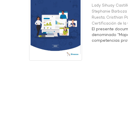
Lady Sihuay Castill
Stephanie Barboza 
Ruesta
;
Cristhian P
Certificación de l
El presente docum
denominado “Mapa 
competencias profe