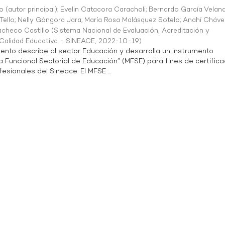
o (autor principal)
;
Evelin Catacora Caracholi
;
Bernardo García Velan
Tello
;
Nelly Góngora Jara
;
María Rosa Malásquez Sotelo
;
Anahí Cháve
acheco Castillo
(
Sistema Nacional de Evaluación, Acreditación y
a Calidad Educativa - SINEACE
,
2022-10-19
)
ento describe al sector Educación y desarrolla un instrumento
Funcional Sectorial de Educación” (MFSE) para fines de certifica
sionales del Sineace. El MFSE ...