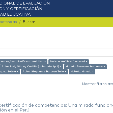
mpetencias
Buscar
semantics/technicalDocumentation ×
Materia: Análisis funcional ×
Autor: Lady Sihuay Castillo (autor principal) ×
Materia: Recursos humanos ×
squez Sotelo ×
Autor: Stephanie Barboza Tello ×
Materia: Minedu ×
Mostrar filtros a
 certificación de competencias: Una mirada funcion
ón en el Perú