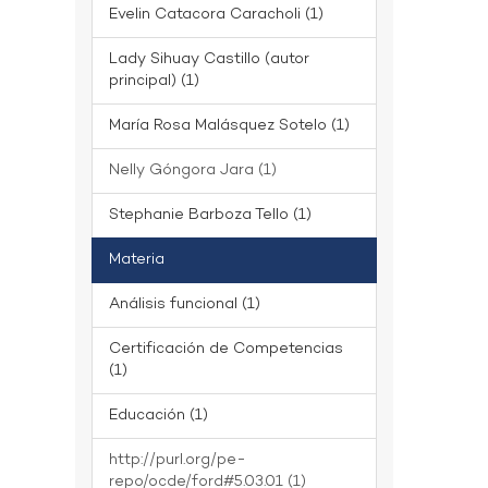
Evelin Catacora Caracholi (1)
Lady Sihuay Castillo (autor
principal) (1)
María Rosa Malásquez Sotelo (1)
Nelly Góngora Jara (1)
Stephanie Barboza Tello (1)
Materia
Análisis funcional (1)
Certificación de Competencias
(1)
Educación (1)
http://purl.org/pe-
repo/ocde/ford#5.03.01 (1)