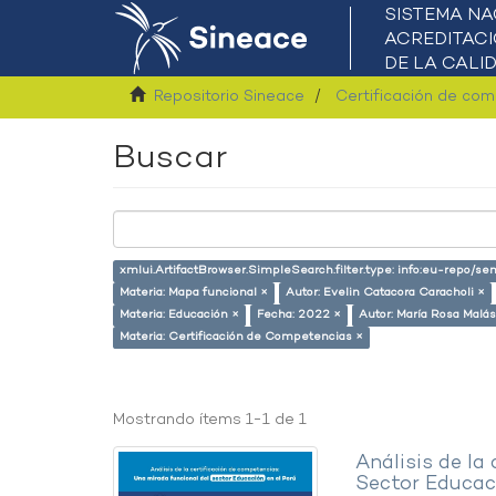
Repositorio Sineace
Certificación de co
Buscar
xmlui.ArtifactBrowser.SimpleSearch.filter.type: info:eu-repo/
Materia: Mapa funcional ×
Autor: Evelin Catacora Caracholi ×
Materia: Educación ×
Fecha: 2022 ×
Autor: María Rosa Malá
Materia: Certificación de Competencias ×
Mostrando ítems 1-1 de 1
Análisis de la
Sector Educaci