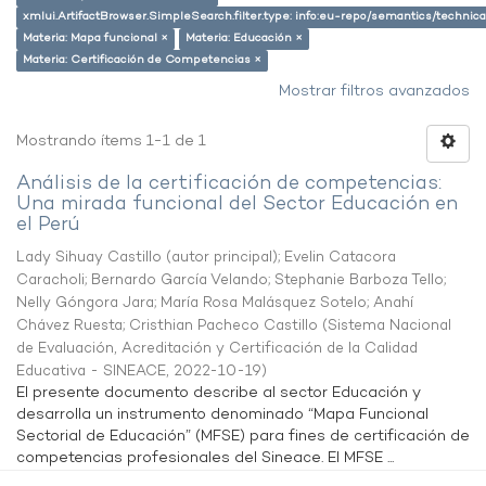
xmlui.ArtifactBrowser.SimpleSearch.filter.type: info:eu-repo/semantics/techni
Materia: Mapa funcional ×
Materia: Educación ×
Materia: Certificación de Competencias ×
Mostrar filtros avanzados
Mostrando ítems 1-1 de 1
Análisis de la certificación de competencias:
Una mirada funcional del Sector Educación en
el Perú
Lady Sihuay Castillo (autor principal)
;
Evelin Catacora
Caracholi
;
Bernardo García Velando
;
Stephanie Barboza Tello
;
Nelly Góngora Jara
;
María Rosa Malásquez Sotelo
;
Anahí
Chávez Ruesta
;
Cristhian Pacheco Castillo
(
Sistema Nacional
de Evaluación, Acreditación y Certificación de la Calidad
Educativa - SINEACE
,
2022-10-19
)
El presente documento describe al sector Educación y
desarrolla un instrumento denominado “Mapa Funcional
Sectorial de Educación” (MFSE) para fines de certificación de
competencias profesionales del Sineace. El MFSE ...