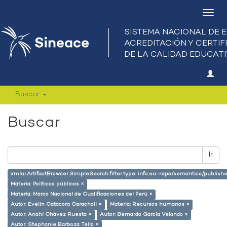
Camb
nave
Buscar
Buscar
Ir
xmlui.ArtifactBrowser.SimpleSearch.filter.type: info:eu-repo/semantics/publish
Materia: Políticas públicas ×
Materia: Marco Nacional de Cualificaciones del Perú ×
Autor: Evelin Catacora Caracholi ×
Materia: Recursos humanos ×
Autor: Anahí Chávez Ruesta ×
Autor: Bernardo García Velando ×
Autor: Stephanie Barboza Tello ×