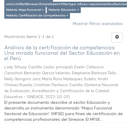
xmlui.ArtifactBrowser.SimpleSearch.filter.type: info:eu-repo/semantics/techni
Materia: Mapa funcional ×
Materia: Educación ×
Materia: Certificación de Competencias ×
Mostrar filtros avanzados
Mostrando ítems 1-1 de 1
Análisis de la certificación de competencias:
Una mirada funcional del Sector Educación en
el Perú
Lady Sihuay Castillo (autor principal)
;
Evelin Catacora
Caracholi
;
Bernardo García Velando
;
Stephanie Barboza Tello
;
Nelly Góngora Jara
;
María Rosa Malásquez Sotelo
;
Anahí
Chávez Ruesta
;
Cristhian Pacheco Castillo
(
Sistema Nacional
de Evaluación, Acreditación y Certificación de la Calidad
Educativa - SINEACE
,
2022-10-19
)
El presente documento describe al sector Educación y
desarrolla un instrumento denominado “Mapa Funcional
Sectorial de Educación” (MFSE) para fines de certificación de
competencias profesionales del Sineace. El MFSE ...