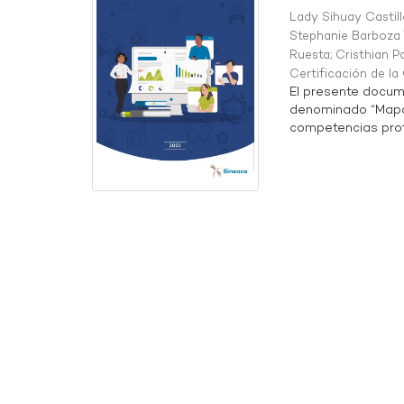
Lady Sihuay Castill
Stephanie Barboza 
Ruesta
;
Cristhian P
Certificación de l
El presente docum
denominado “Mapa 
competencias profe