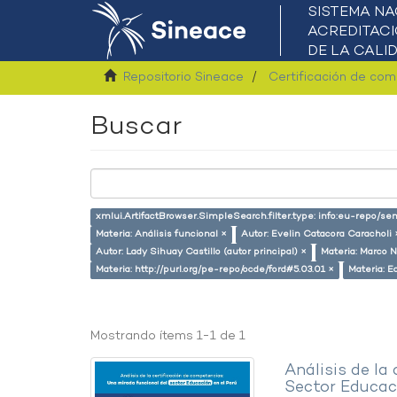
Repositorio Sineace
Certificación de co
Buscar
xmlui.ArtifactBrowser.SimpleSearch.filter.type: info:eu-repo/s
Materia: Análisis funcional ×
Autor: Evelin Catacora Caracholi 
Autor: Lady Sihuay Castillo (autor principal) ×
Materia: Marco N
Materia: http://purl.org/pe-repo/ocde/ford#5.03.01 ×
Materia: E
Mostrando ítems 1-1 de 1
Análisis de la
Sector Educaci