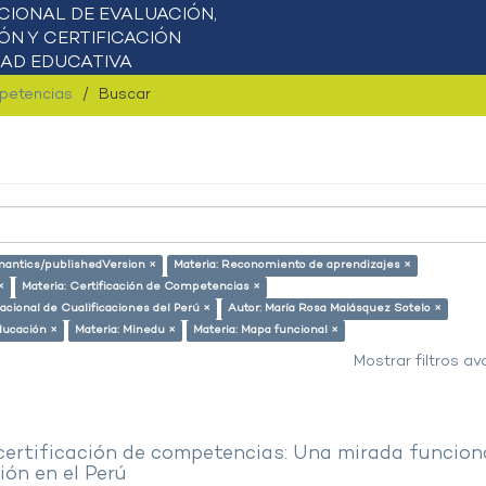
mpetencias
Buscar
emantics/publishedVersion ×
Materia: Reconomiento de aprendizajes ×
×
Materia: Certificación de Competencias ×
acional de Cualificaciones del Perú ×
Autor: María Rosa Malásquez Sotelo ×
ducación ×
Materia: Minedu ×
Materia: Mapa funcional ×
Mostrar filtros a
 certificación de competencias: Una mirada funcion
ón en el Perú