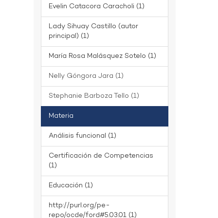
Evelin Catacora Caracholi (1)
Lady Sihuay Castillo (autor
principal) (1)
María Rosa Malásquez Sotelo (1)
Nelly Góngora Jara (1)
Stephanie Barboza Tello (1)
Materia
Análisis funcional (1)
Certificación de Competencias
(1)
Educación (1)
http://purl.org/pe-
repo/ocde/ford#5.03.01 (1)