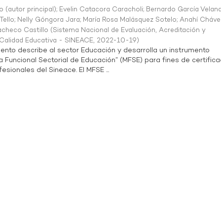
o (autor principal)
;
Evelin Catacora Caracholi
;
Bernardo García Velan
Tello
;
Nelly Góngora Jara
;
María Rosa Malásquez Sotelo
;
Anahí Cháve
acheco Castillo
(
Sistema Nacional de Evaluación, Acreditación y
a Calidad Educativa - SINEACE
,
2022-10-19
)
ento describe al sector Educación y desarrolla un instrumento
Funcional Sectorial de Educación” (MFSE) para fines de certifica
sionales del Sineace. El MFSE ...