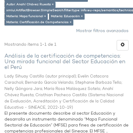
Autor: Anahí Chávez Ruesta ×
xmlui.ArtifactBrowser.SimpleSearch.filter.type: info:eu-repo/semantics/techni
Materia: Mapa funcional ×
Materia: Educación ×
Materia: Certificación de Competencias ×
Mostrar filtros avanzados
Mostrando ítems 1-1 de 1
Análisis de la certificación de competencias:
Una mirada funcional del Sector Educación en
el Perú
Lady Sihuay Castillo (autor principal)
;
Evelin Catacora
Caracholi
;
Bernardo García Velando
;
Stephanie Barboza Tello
;
Nelly Góngora Jara
;
María Rosa Malásquez Sotelo
;
Anahí
Chávez Ruesta
;
Cristhian Pacheco Castillo
(
Sistema Nacional
de Evaluación, Acreditación y Certificación de la Calidad
Educativa - SINEACE
,
2022-10-19
)
El presente documento describe al sector Educación y
desarrolla un instrumento denominado “Mapa Funcional
Sectorial de Educación” (MFSE) para fines de certificación de
competencias profesionales del Sineace. El MFSE ...