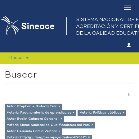
Camb
nave
Buscar
Buscar
Ir
Autor: Stephanie Barboza Tello ×
Materia: Reconomiento de aprendizajes ×
Materia: Políticas públicas ×
Autor: Evelin Catacora Caracholi ×
Materia: Marco Nacional de Cualificaciones del Perú ×
Autor: Bernardo García Velando ×
Materia: http://purl.org/pe-repo/ocde/ford#5.03.01 ×