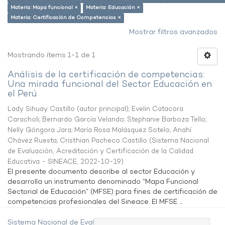
Materia: Mapa funcional ×
Materia: Educación ×
Materia: Certificación de Competencias ×
Mostrar filtros avanzados
Mostrando ítems 1-1 de 1
Análisis de la certificación de competencias:
Una mirada funcional del Sector Educación en
el Perú
Lady Sihuay Castillo (autor principal)
;
Evelin Catacora
Caracholi
;
Bernardo García Velando
;
Stephanie Barboza Tello
;
Nelly Góngora Jara
;
María Rosa Malásquez Sotelo
;
Anahí
Chávez Ruesta
;
Cristhian Pacheco Castillo
(
Sistema Nacional
de Evaluación, Acreditación y Certificación de la Calidad
Educativa - SINEACE
,
2022-10-19
)
El presente documento describe al sector Educación y
desarrolla un instrumento denominado “Mapa Funcional
Sectorial de Educación” (MFSE) para fines de certificación de
competencias profesionales del Sineace. El MFSE ...
Sistema Nacional de Evaluación,