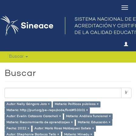
Camb
nave
Buscar
Buscar
Ir
Autor: Nelly Góngora Jara ×
Materia: Políticas públicas ×
Materia: http://purl.org/pe-repo/ocde/ford#5.03.01 ×
Autor: Evelin Catacora Caracholi ×
Materia: Análisis funcional ×
Materia: Reconomiento de aprendizajes ×
Materia: Educación ×
Fecha: 2022 ×
Autor: María Rosa Malásquez Sotelo ×
Autor: Stephanie Barboza Tello ×
Materia: Minedu ×