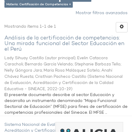
Materia: Certificación de Competencias ×
Mostrar filtros avanzados
Mostrando ítems 1-1 de 1
Análisis de la certificación de competencias:
Una mirada funcional del Sector Educación en
el Perú
Lady Sihuay Castillo (autor principal)
;
Evelin Catacora
Caracholi
;
Bernardo García Velando
;
Stephanie Barboza Tello
;
Nelly Góngora Jara
;
María Rosa Malásquez Sotelo
;
Anahí
Chávez Ruesta
;
Cristhian Pacheco Castillo
(
Sistema Nacional
de Evaluación, Acreditación y Certificación de la Calidad
Educativa - SINEACE
,
2022-10-19
)
El presente documento describe al sector Educación y
desarrolla un instrumento denominado “Mapa Funcional
Sectorial de Educación” (MFSE) para fines de certificación de
competencias profesionales del Sineace. El MFSE ...
Sistema Nacional de Evaluación,
Acreditación y Certificación de la