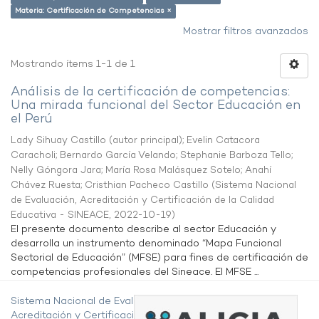
Materia: Certificación de Competencias ×
Mostrar filtros avanzados
Mostrando ítems 1-1 de 1
Análisis de la certificación de competencias:
Una mirada funcional del Sector Educación en
el Perú
Lady Sihuay Castillo (autor principal)
;
Evelin Catacora
Caracholi
;
Bernardo García Velando
;
Stephanie Barboza Tello
;
Nelly Góngora Jara
;
María Rosa Malásquez Sotelo
;
Anahí
Chávez Ruesta
;
Cristhian Pacheco Castillo
(
Sistema Nacional
de Evaluación, Acreditación y Certificación de la Calidad
Educativa - SINEACE
,
2022-10-19
)
El presente documento describe al sector Educación y
desarrolla un instrumento denominado “Mapa Funcional
Sectorial de Educación” (MFSE) para fines de certificación de
competencias profesionales del Sineace. El MFSE ...
Sistema Nacional de Evaluación,
Acreditación y Certificación de la