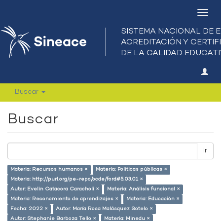
Camb
nave
Buscar
Buscar
Ir
Materia: Recursos humanos ×
Materia: Políticas públicas ×
Materia: http://purl.org/pe-repo/ocde/ford#5.03.01 ×
Autor: Evelin Catacora Caracholi ×
Materia: Análisis funcional ×
Materia: Reconomiento de aprendizajes ×
Materia: Educación ×
Fecha: 2022 ×
Autor: María Rosa Malásquez Sotelo ×
Autor: Stephanie Barboza Tello ×
Materia: Minedu ×