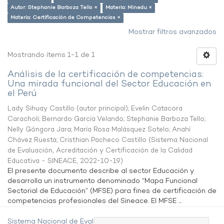
Autor: Stephanie Barboza Tello ×
Materia: Minedu ×
Materia: Certificación de Competencias ×
Mostrar filtros avanzados
Mostrando ítems 1-1 de 1
Análisis de la certificación de competencias:
Una mirada funcional del Sector Educación en
el Perú
Lady Sihuay Castillo (autor principal)
;
Evelin Catacora
Caracholi
;
Bernardo García Velando
;
Stephanie Barboza Tello
;
Nelly Góngora Jara
;
María Rosa Malásquez Sotelo
;
Anahí
Chávez Ruesta
;
Cristhian Pacheco Castillo
(
Sistema Nacional
de Evaluación, Acreditación y Certificación de la Calidad
Educativa - SINEACE
,
2022-10-19
)
El presente documento describe al sector Educación y
desarrolla un instrumento denominado “Mapa Funcional
Sectorial de Educación” (MFSE) para fines de certificación de
competencias profesionales del Sineace. El MFSE ...
Sistema Nacional de Evaluación,