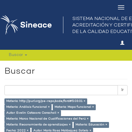
Camb
nave
Buscar
Buscar
Ir
Materia: http://purl.org/pe-repo/ocde/ford#5.03.01 ×
Materia: Análisis funcional ×
Materia: Mapa funcional ×
Autor: Evelin Catacora Caracholi ×
Materia: Marco Nacional de Cualificaciones del Perú ×
Materia: Reconomiento de aprendizajes ×
Materia: Educación ×
Fecha: 2022 ×
Autor: María Rosa Malásquez Sotelo ×