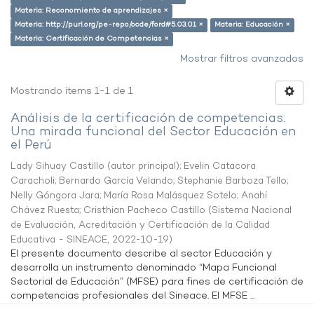
Materia: Reconomiento de aprendizajes ×
Materia: http://purl.org/pe-repo/ocde/ford#5.03.01 ×
Materia: Educación ×
Materia: Certificación de Competencias ×
Mostrar filtros avanzados
Mostrando ítems 1-1 de 1
Análisis de la certificación de competencias:
Una mirada funcional del Sector Educación en
el Perú
Lady Sihuay Castillo (autor principal)
;
Evelin Catacora
Caracholi
;
Bernardo García Velando
;
Stephanie Barboza Tello
;
Nelly Góngora Jara
;
María Rosa Malásquez Sotelo
;
Anahí
Chávez Ruesta
;
Cristhian Pacheco Castillo
(
Sistema Nacional
de Evaluación, Acreditación y Certificación de la Calidad
Educativa - SINEACE
,
2022-10-19
)
El presente documento describe al sector Educación y
desarrolla un instrumento denominado “Mapa Funcional
Sectorial de Educación” (MFSE) para fines de certificación de
competencias profesionales del Sineace. El MFSE ...