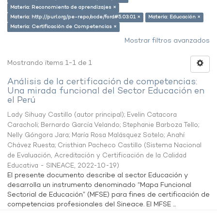
Materia: Reconomiento de aprendizajes ×
Materia: http://purl.org/pe-repo/ocde/ford#5.03.01 ×
Materia: Educación ×
Materia: Certificación de Competencias ×
Mostrar filtros avanzados
Mostrando ítems 1-1 de 1
Análisis de la certificación de competencias:
Una mirada funcional del Sector Educación en
el Perú
Lady Sihuay Castillo (autor principal)
;
Evelin Catacora
Caracholi
;
Bernardo García Velando
;
Stephanie Barboza Tello
;
Nelly Góngora Jara
;
María Rosa Malásquez Sotelo
;
Anahí
Chávez Ruesta
;
Cristhian Pacheco Castillo
(
Sistema Nacional
de Evaluación, Acreditación y Certificación de la Calidad
Educativa - SINEACE
,
2022-10-19
)
El presente documento describe al sector Educación y
desarrolla un instrumento denominado “Mapa Funcional
Sectorial de Educación” (MFSE) para fines de certificación de
competencias profesionales del Sineace. El MFSE ...