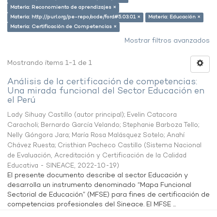
Materia: Reconomiento de aprendizajes ×
Materia: http://purl.org/pe-repo/ocde/ford#5.03.01 ×
Materia: Educación ×
Materia: Certificación de Competencias ×
Mostrar filtros avanzados
Mostrando ítems 1-1 de 1
Análisis de la certificación de competencias:
Una mirada funcional del Sector Educación en
el Perú
Lady Sihuay Castillo (autor principal)
;
Evelin Catacora
Caracholi
;
Bernardo García Velando
;
Stephanie Barboza Tello
;
Nelly Góngora Jara
;
María Rosa Malásquez Sotelo
;
Anahí
Chávez Ruesta
;
Cristhian Pacheco Castillo
(
Sistema Nacional
de Evaluación, Acreditación y Certificación de la Calidad
Educativa - SINEACE
,
2022-10-19
)
El presente documento describe al sector Educación y
desarrolla un instrumento denominado “Mapa Funcional
Sectorial de Educación” (MFSE) para fines de certificación de
competencias profesionales del Sineace. El MFSE ...