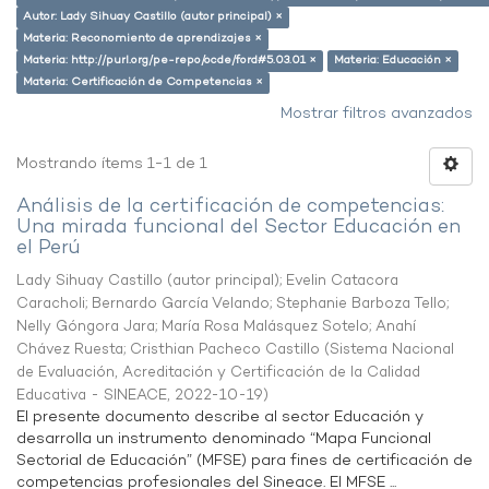
Autor: Lady Sihuay Castillo (autor principal) ×
Materia: Reconomiento de aprendizajes ×
Materia: http://purl.org/pe-repo/ocde/ford#5.03.01 ×
Materia: Educación ×
Materia: Certificación de Competencias ×
Mostrar filtros avanzados
Mostrando ítems 1-1 de 1
Análisis de la certificación de competencias:
Una mirada funcional del Sector Educación en
el Perú
Lady Sihuay Castillo (autor principal)
;
Evelin Catacora
Caracholi
;
Bernardo García Velando
;
Stephanie Barboza Tello
;
Nelly Góngora Jara
;
María Rosa Malásquez Sotelo
;
Anahí
Chávez Ruesta
;
Cristhian Pacheco Castillo
(
Sistema Nacional
de Evaluación, Acreditación y Certificación de la Calidad
Educativa - SINEACE
,
2022-10-19
)
El presente documento describe al sector Educación y
desarrolla un instrumento denominado “Mapa Funcional
Sectorial de Educación” (MFSE) para fines de certificación de
competencias profesionales del Sineace. El MFSE ...