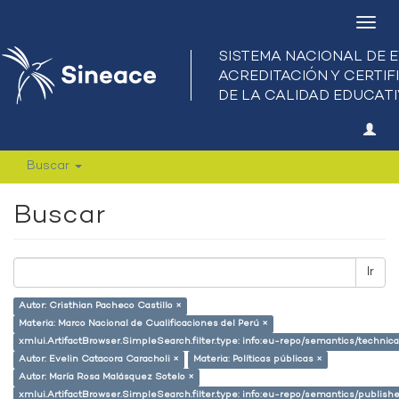
Camb
nave
Buscar
Buscar
Ir
Autor: Cristhian Pacheco Castillo ×
Materia: Marco Nacional de Cualificaciones del Perú ×
xmlui.ArtifactBrowser.SimpleSearch.filter.type: info:eu-repo/semantics/techni
Autor: Evelin Catacora Caracholi ×
Materia: Políticas públicas ×
Autor: María Rosa Malásquez Sotelo ×
xmlui.ArtifactBrowser.SimpleSearch.filter.type: info:eu-repo/semantics/publish