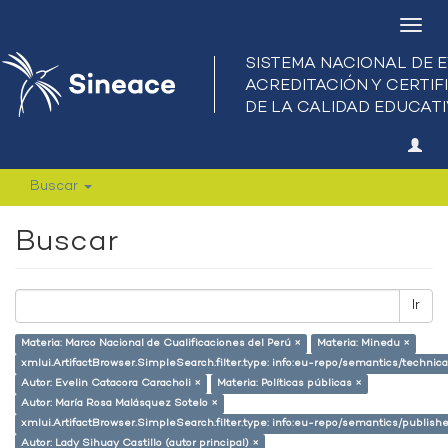
Camb
nave
Buscar
Buscar
Ir
Materia: Marco Nacional de Cualificaciones del Perú ×
Materia: Minedu ×
xmlui.ArtifactBrowser.SimpleSearch.filter.type: info:eu-repo/semantics/techni
Autor: Evelin Catacora Caracholi ×
Materia: Políticas públicas ×
Autor: María Rosa Malásquez Sotelo ×
xmlui.ArtifactBrowser.SimpleSearch.filter.type: info:eu-repo/semantics/publish
Autor: Lady Sihuay Castillo (autor principal) ×