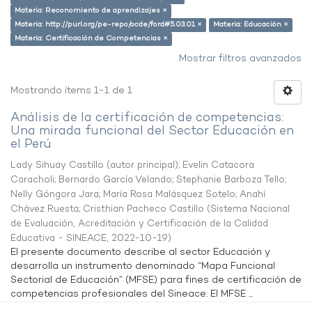
Materia: Reconomiento de aprendizajes ×
Materia: http://purl.org/pe-repo/ocde/ford#5.03.01 ×
Materia: Educación ×
Materia: Certificación de Competencias ×
Mostrar filtros avanzados
Mostrando ítems 1-1 de 1
Análisis de la certificación de competencias:
Una mirada funcional del Sector Educación en
el Perú
Lady Sihuay Castillo (autor principal)
;
Evelin Catacora
Caracholi
;
Bernardo García Velando
;
Stephanie Barboza Tello
;
Nelly Góngora Jara
;
María Rosa Malásquez Sotelo
;
Anahí
Chávez Ruesta
;
Cristhian Pacheco Castillo
(
Sistema Nacional
de Evaluación, Acreditación y Certificación de la Calidad
Educativa - SINEACE
,
2022-10-19
)
El presente documento describe al sector Educación y
desarrolla un instrumento denominado “Mapa Funcional
Sectorial de Educación” (MFSE) para fines de certificación de
competencias profesionales del Sineace. El MFSE ...