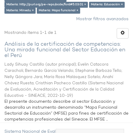
Materia: http://purl.org/pe-repo/ocde/ford#5.03.01 ×
Materia: Educación ×
Materia: Minedu ×
Materia: Mapa funcional ×
Mostrar filtros avanzados
Mostrando ítems 1-1 de 1
Análisis de la certificación de competencias:
Una mirada funcional del Sector Educación en
el Perú
Lady Sihuay Castillo (autor principal)
;
Evelin Catacora
Caracholi
;
Bernardo García Velando
;
Stephanie Barboza Tello
;
Nelly Góngora Jara
;
María Rosa Malásquez Sotelo
;
Anahí
Chávez Ruesta
;
Cristhian Pacheco Castillo
(
Sistema Nacional
de Evaluación, Acreditación y Certificación de la Calidad
Educativa - SINEACE
,
2022-10-19
)
El presente documento describe al sector Educación y
desarrolla un instrumento denominado “Mapa Funcional
Sectorial de Educación” (MFSE) para fines de certificación de
competencias profesionales del Sineace. El MFSE ...
Sistema Nacional de Evaluación,