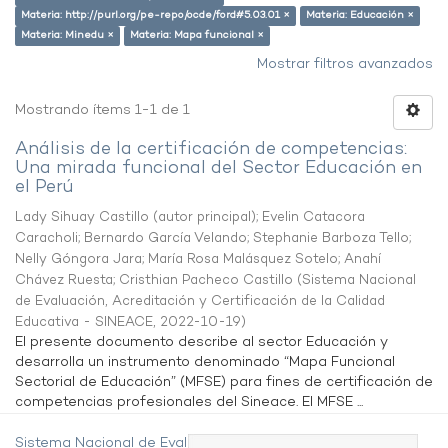
Materia: http://purl.org/pe-repo/ocde/ford#5.03.01 ×
Materia: Educación ×
Materia: Minedu ×
Materia: Mapa funcional ×
Mostrar filtros avanzados
Mostrando ítems 1-1 de 1
Análisis de la certificación de competencias:
Una mirada funcional del Sector Educación en
el Perú
Lady Sihuay Castillo (autor principal)
;
Evelin Catacora
Caracholi
;
Bernardo García Velando
;
Stephanie Barboza Tello
;
Nelly Góngora Jara
;
María Rosa Malásquez Sotelo
;
Anahí
Chávez Ruesta
;
Cristhian Pacheco Castillo
(
Sistema Nacional
de Evaluación, Acreditación y Certificación de la Calidad
Educativa - SINEACE
,
2022-10-19
)
El presente documento describe al sector Educación y
desarrolla un instrumento denominado “Mapa Funcional
Sectorial de Educación” (MFSE) para fines de certificación de
competencias profesionales del Sineace. El MFSE ...
Sistema Nacional de Evaluación,