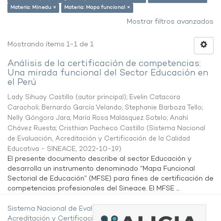
Materia: Minedu ×
Materia: Mapa funcional ×
Mostrar filtros avanzados
Mostrando ítems 1-1 de 1
Análisis de la certificación de competencias:
Una mirada funcional del Sector Educación en
el Perú
Lady Sihuay Castillo (autor principal)
;
Evelin Catacora
Caracholi
;
Bernardo García Velando
;
Stephanie Barboza Tello
;
Nelly Góngora Jara
;
María Rosa Malásquez Sotelo
;
Anahí
Chávez Ruesta
;
Cristhian Pacheco Castillo
(
Sistema Nacional
de Evaluación, Acreditación y Certificación de la Calidad
Educativa - SINEACE
,
2022-10-19
)
El presente documento describe al sector Educación y
desarrolla un instrumento denominado “Mapa Funcional
Sectorial de Educación” (MFSE) para fines de certificación de
competencias profesionales del Sineace. El MFSE ...
Sistema Nacional de Evaluación,
Acreditación y Certificación de la