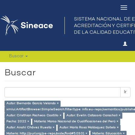
Camb
nave
Buscar
Buscar
Ir
Autor: Bernardo García Velando ×
xmlui.ArtifactBrowser.SimpleSearch.filter.type: info:eu-repo/semantics/publish
Autor: Cristhian Pacheco Castillo ×
Autor: Evelin Catacora Caracholi ×
Fecha: 2022 ×
Materia: Marco Nacional de Cualificaciones del Perú ×
Autor: Anahí Chávez Ruesta ×
Autor: María Rosa Malásquez Sotelo ×
Materia: http://purl.org/pe-repo/ocde/ford#5.03.01 ×
Materia: Educación ×