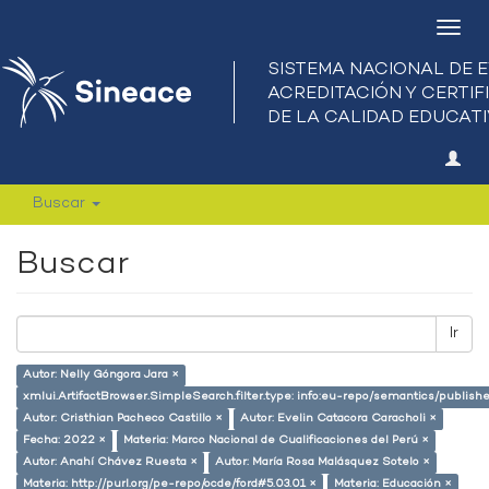
Camb
nave
Buscar
Buscar
Ir
Autor: Nelly Góngora Jara ×
xmlui.ArtifactBrowser.SimpleSearch.filter.type: info:eu-repo/semantics/publish
Autor: Cristhian Pacheco Castillo ×
Autor: Evelin Catacora Caracholi ×
Fecha: 2022 ×
Materia: Marco Nacional de Cualificaciones del Perú ×
Autor: Anahí Chávez Ruesta ×
Autor: María Rosa Malásquez Sotelo ×
Materia: http://purl.org/pe-repo/ocde/ford#5.03.01 ×
Materia: Educación ×