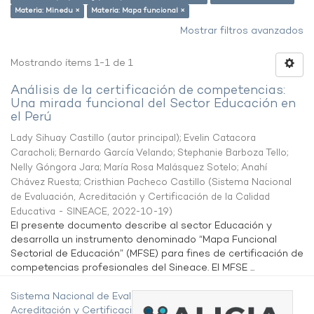
Materia: Minedu ×
Materia: Mapa funcional ×
Mostrar filtros avanzados
Mostrando ítems 1-1 de 1
Análisis de la certificación de competencias:
Una mirada funcional del Sector Educación en
el Perú
Lady Sihuay Castillo (autor principal)
;
Evelin Catacora
Caracholi
;
Bernardo García Velando
;
Stephanie Barboza Tello
;
Nelly Góngora Jara
;
María Rosa Malásquez Sotelo
;
Anahí
Chávez Ruesta
;
Cristhian Pacheco Castillo
(
Sistema Nacional
de Evaluación, Acreditación y Certificación de la Calidad
Educativa - SINEACE
,
2022-10-19
)
El presente documento describe al sector Educación y
desarrolla un instrumento denominado “Mapa Funcional
Sectorial de Educación” (MFSE) para fines de certificación de
competencias profesionales del Sineace. El MFSE ...
Sistema Nacional de Evaluación,
Acreditación y Certificación de la