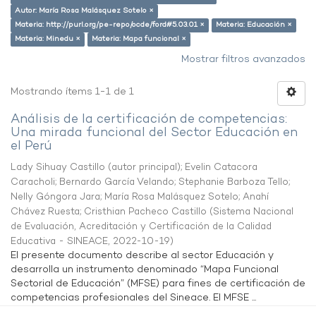
Autor: María Rosa Malásquez Sotelo ×
Materia: http://purl.org/pe-repo/ocde/ford#5.03.01 ×
Materia: Educación ×
Materia: Minedu ×
Materia: Mapa funcional ×
Mostrar filtros avanzados
Mostrando ítems 1-1 de 1
Análisis de la certificación de competencias:
Una mirada funcional del Sector Educación en
el Perú
Lady Sihuay Castillo (autor principal)
;
Evelin Catacora
Caracholi
;
Bernardo García Velando
;
Stephanie Barboza Tello
;
Nelly Góngora Jara
;
María Rosa Malásquez Sotelo
;
Anahí
Chávez Ruesta
;
Cristhian Pacheco Castillo
(
Sistema Nacional
de Evaluación, Acreditación y Certificación de la Calidad
Educativa - SINEACE
,
2022-10-19
)
El presente documento describe al sector Educación y
desarrolla un instrumento denominado “Mapa Funcional
Sectorial de Educación” (MFSE) para fines de certificación de
competencias profesionales del Sineace. El MFSE ...