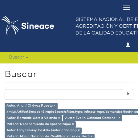
Camb
nave
Buscar
Buscar
Ir
Autor: Anahí Chávez Ruesta ×
xmlui.ArtifactBrowser.SimpleSearch.filter.type: info:eu-repo/semantics/techni
Autor: Bernardo García Velando ×
Autor: Evelin Catacora Caracholi ×
Materia: Reconomiento de aprendizajes ×
Autor: Lady Sihuay Castillo (autor principal) ×
Materia: Marco Nacional de Cualificaciones del Perú ×