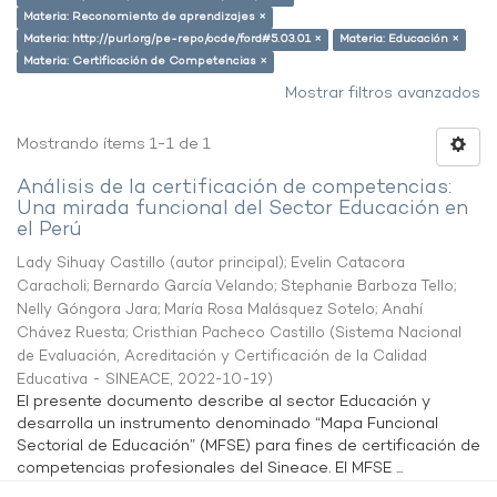
Materia: Reconomiento de aprendizajes ×
Materia: http://purl.org/pe-repo/ocde/ford#5.03.01 ×
Materia: Educación ×
Materia: Certificación de Competencias ×
Mostrar filtros avanzados
Mostrando ítems 1-1 de 1
Análisis de la certificación de competencias:
Una mirada funcional del Sector Educación en
el Perú
Lady Sihuay Castillo (autor principal)
;
Evelin Catacora
Caracholi
;
Bernardo García Velando
;
Stephanie Barboza Tello
;
Nelly Góngora Jara
;
María Rosa Malásquez Sotelo
;
Anahí
Chávez Ruesta
;
Cristhian Pacheco Castillo
(
Sistema Nacional
de Evaluación, Acreditación y Certificación de la Calidad
Educativa - SINEACE
,
2022-10-19
)
El presente documento describe al sector Educación y
desarrolla un instrumento denominado “Mapa Funcional
Sectorial de Educación” (MFSE) para fines de certificación de
competencias profesionales del Sineace. El MFSE ...