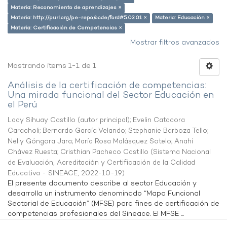
Materia: Reconomiento de aprendizajes ×
Materia: http://purl.org/pe-repo/ocde/ford#5.03.01 ×
Materia: Educación ×
Materia: Certificación de Competencias ×
Mostrar filtros avanzados
Mostrando ítems 1-1 de 1
Análisis de la certificación de competencias:
Una mirada funcional del Sector Educación en
el Perú
Lady Sihuay Castillo (autor principal)
;
Evelin Catacora
Caracholi
;
Bernardo García Velando
;
Stephanie Barboza Tello
;
Nelly Góngora Jara
;
María Rosa Malásquez Sotelo
;
Anahí
Chávez Ruesta
;
Cristhian Pacheco Castillo
(
Sistema Nacional
de Evaluación, Acreditación y Certificación de la Calidad
Educativa - SINEACE
,
2022-10-19
)
El presente documento describe al sector Educación y
desarrolla un instrumento denominado “Mapa Funcional
Sectorial de Educación” (MFSE) para fines de certificación de
competencias profesionales del Sineace. El MFSE ...