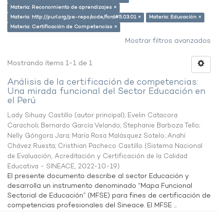
Materia: Reconomiento de aprendizajes ×
Materia: http://purl.org/pe-repo/ocde/ford#5.03.01 ×
Materia: Educación ×
Materia: Certificación de Competencias ×
Mostrar filtros avanzados
Mostrando ítems 1-1 de 1
Análisis de la certificación de competencias:
Una mirada funcional del Sector Educación en
el Perú
Lady Sihuay Castillo (autor principal)
;
Evelin Catacora
Caracholi
;
Bernardo García Velando
;
Stephanie Barboza Tello
;
Nelly Góngora Jara
;
María Rosa Malásquez Sotelo
;
Anahí
Chávez Ruesta
;
Cristhian Pacheco Castillo
(
Sistema Nacional
de Evaluación, Acreditación y Certificación de la Calidad
Educativa - SINEACE
,
2022-10-19
)
El presente documento describe al sector Educación y
desarrolla un instrumento denominado “Mapa Funcional
Sectorial de Educación” (MFSE) para fines de certificación de
competencias profesionales del Sineace. El MFSE ...