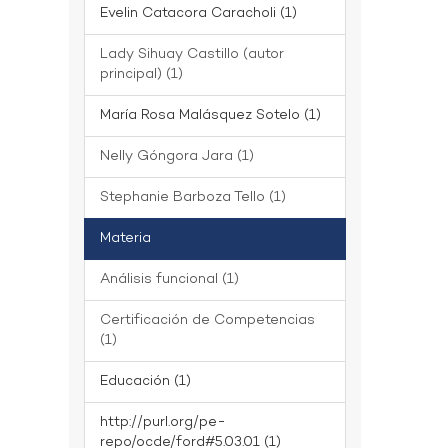
Evelin Catacora Caracholi (1)
Lady Sihuay Castillo (autor
principal) (1)
María Rosa Malásquez Sotelo (1)
Nelly Góngora Jara (1)
Stephanie Barboza Tello (1)
Materia
Análisis funcional (1)
Certificación de Competencias
(1)
Educación (1)
http://purl.org/pe-
repo/ocde/ford#5.03.01 (1)