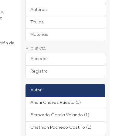
Autores
do
;
z
Títulos
Materias
ción de
MI CUENTA
Acceder
Registro
Autor
Anahí Chávez Ruesta (1)
Bernardo García Velando (1)
Cristhian Pacheco Castillo (1)