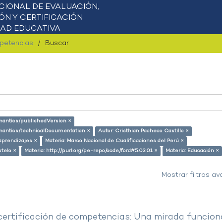
mpetencias
Buscar
emantics/publishedVersion ×
semantics/technicalDocumentation ×
Autor: Cristhian Pacheco Castillo ×
aprendizajes ×
Materia: Marco Nacional de Cualificaciones del Perú ×
otelo ×
Materia: http://purl.org/pe-repo/ocde/ford#5.03.01 ×
Materia: Educación ×
Mostrar filtros a
 certificación de competencias: Una mirada funcion