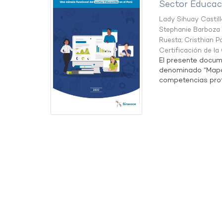
Sector Educaci
Lady Sihuay Castill
Stephanie Barboza 
Ruesta
;
Cristhian P
Certificación de l
El presente docum
denominado “Mapa 
competencias profe