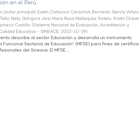
ón en el Perú
o (autor principal)
;
Evelin Catacora Caracholi
;
Bernardo García Velan
Tello
;
Nelly Góngora Jara
;
María Rosa Malásquez Sotelo
;
Anahí Cháve
acheco Castillo
(
Sistema Nacional de Evaluación, Acreditación y
a Calidad Educativa - SINEACE
,
2022-10-19
)
ento describe al sector Educación y desarrolla un instrumento
Funcional Sectorial de Educación” (MFSE) para fines de certifica
sionales del Sineace. El MFSE ...